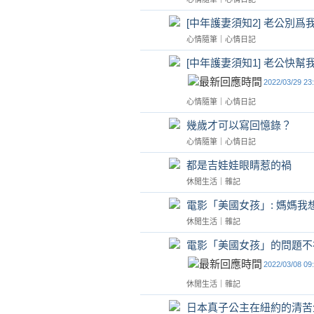
[中年護妻須知2] 老公別爲
心情隨筆
｜
心情日記
[中年護妻須知1] 老公快幫
2022/03/29 23
心情隨筆
｜
心情日記
幾歲才可以寫回憶錄？
心情隨筆
｜
心情日記
都是吉娃娃眼睛惹的禍
休閒生活
｜
雜記
電影「美國女孩」: 媽媽我
休閒生活
｜
雜記
電影「美國女孩」的問題不
2022/03/08 09
休閒生活
｜
雜記
日本真子公主在紐約的清苦