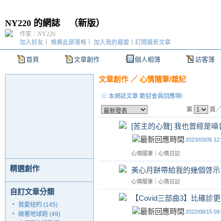
NY220 的網誌
（
新版
）
作家：NY220
加入好友
｜
推薦此部落格
｜
加入我的最愛
｜
訂閱最新文章
首頁
文章創作
個人相簿
訪客簿
文章創作
／
心情隨筆/雜記
☆ 本網誌文章 歡迎會員回應唷!
第
頁／
[苦主的心聲] 我也曾經是
2023/03/05 12
心情隨筆
｜
心情日記
精選創作
美心月餅帶給我的幾個啓示
心情隨筆
｜
心情日記
自訂文章分類
【Covid三部曲3】比確診
‧
我愛紐約 (145)
2022/08/15 09
‧
繞著地球跑 (49)