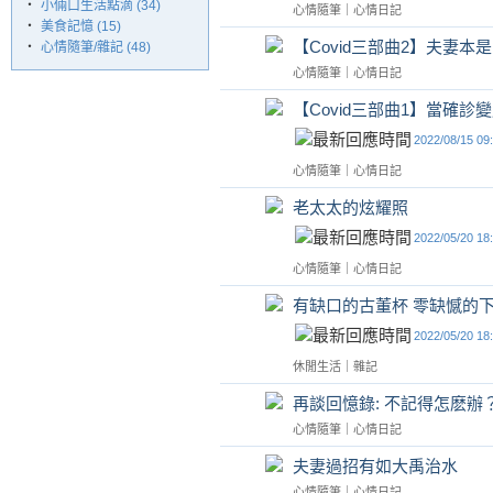
‧
小倆口生活點滴 (34)
心情隨筆
｜
心情日記
‧
美食記憶 (15)
【Covid三部曲2】夫妻
‧
心情隨筆/雜記 (48)
心情隨筆
｜
心情日記
【Covid三部曲1】當確診
2022/08/15 09
心情隨筆
｜
心情日記
老太太的炫耀照
2022/05/20 18
心情隨筆
｜
心情日記
有缺口的古董杯 零缺憾的
2022/05/20 18
休閒生活
｜
雜記
再談回憶錄: 不記得怎麽辦
心情隨筆
｜
心情日記
夫妻過招有如大禹治水
心情隨筆
｜
心情日記