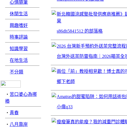
心情隨筆
休閒生活
新北韓國涼感墊批發供應商推薦》
昊
興趣嗜好
s86dh5841512 的部落格
時事評論
2026 台灣新手預約外送茶完整流
知識學習
台灣外送茶防雷指南｜2026喝茶全
在地生活
兩位「前」教授相見歡！博士真的
不分類
鄉下老師
‧
苦口婆心為哪
Amatras的甜蜜陷阱：如何用話術
樁
小偉q33
‧
青春
瘦瘦筆真的能瘦？我的減重門診體
‧
八月靠岸