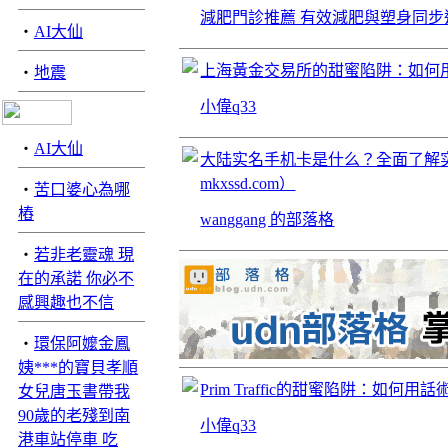
減肥門診推薦 有效減肥與塑身同步
‧
AI大仙
上海黃金交易所的甜蜜陷阱：如何
‧
地震
小偉q33
‧
AI大仙
大陆实名手机卡是什么？全面了解
mkxssd.com）
‧
苦口婆心為哪
樁
wanggang 的部落格
‧
若非老靈魂 現
在的承諾 你必不
感興趣也不信
‧
環保阿嬤金鳳
姨***的寶貝孝順
Prim Traffic的甜蜜陷阱：如何
女兒唐玉書帶我
90歲的老殘到南
小偉q33
港車站停車 吃