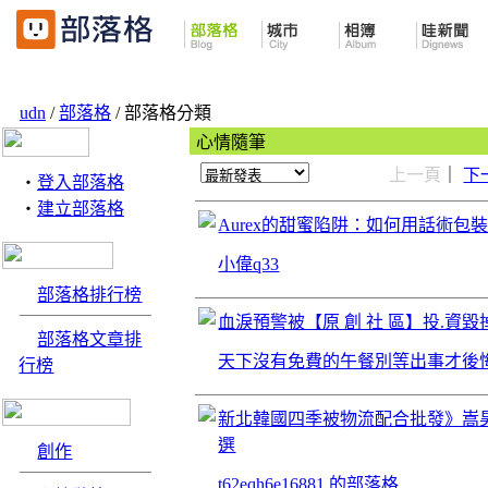
udn
/
部落格
/ 部落格分類
心情隨筆
上一頁
｜
下
‧
登入部落格
‧
建立部落格
Aurex的甜蜜陷阱：如何用話術包
小偉q33
部落格排行榜
血淚預警被【原 創 社 區】投.資
部落格文章排
天下沒有免費的午餐別等出事才後
行榜
新北韓國四季被物流配合批發》嵩
選
創作
t62eqh6e16881 的部落格