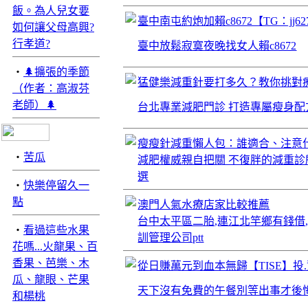
飯。為人兒女要
臺中南屯約炮加賴c8672【TG：j
如何讓父母高興?
行孝道?
臺中放鬆寂寞夜晚找女人賴c8672
‧
🌲擴張的季節
猛健樂減重針要打多久？教你挑對
（作者：高淑芬
老師）🌲
台北專業減肥門診 打造專屬瘦身配
瘦瘦針減重懶人包：誰適合、注意
‧
苦瓜
減肥權威親自把關 不復胖的減重診
選
‧
快樂停留久一
點
澳門人氣水療店家比較推薦
台中太平區二胎,連江北竿鄉有錢借,
‧
看過這些水果
訓管理公司ptt
花嗎...火龍果、百
香果、芭樂、木
從日賺萬元到血本無歸【TISE】投
瓜、龍眼、芒果
天下沒有免費的午餐別等出事才後
和楊桃