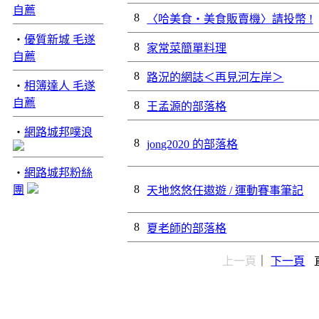
自薦
8
〈哈美食‧美食販賣機〉請投幣 !
‧
優質新城 毛遂
8
家常菜簡單料理
自薦
8
路況的網誌＜再見河左岸＞
‧
相簿達人 毛遂
自薦
8
王孟源的部落格
‧
網路城邦噗浪
8
jong2020 的部落格
‧
網路城邦粉絲
8
團
天地悠悠任遨遊 / 運動賽事筆記
8
夏老師的部落格
上一頁
｜
下一頁