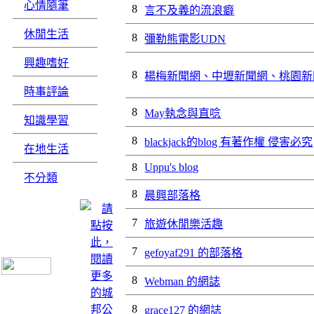
心情隨筆
8
言不及義的流浪癖
休閒生活
8
彌勒熊電影UDN
興趣嗜好
8
楊梅新聞網、中壢新聞網、桃園新
時事評論
8
May執念與直唸
知識學習
8
blackjack的blog 有著作權 侵害必究
在地生活
8
Uppu's blog
不分類
8
晨興部落格
7
旅遊休閒樂活趣
7
gefoyaf291 的部落格
8
Webman 的網誌
8
grace127 的網誌