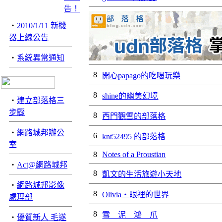
‧
2010/1/11 新機
器上線公告
‧
系統異常通知
8
開心papago的吃喝玩樂
8
shine的幽美幻境
‧
建立部落格三
步驟
8
西門觀雪的部落格
‧
網路城邦辦公
6
knt52495 的部落格
室
8
Notes of a Proustian
‧
Act@網路城邦
8
凱文的生活旅遊小天地
‧
網路城邦影像
8
Olivia‧眼裡的世界
處理部
8
雪 泥 鴻 爪
‧
優質新人 毛遂