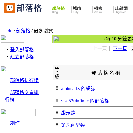
udn
/
部落格
/ 最多瀏覽
(每 10 分鐘更
上一頁
｜
下一頁
‧
登入部落格
‧
建立部落格
等
部 落 格 名 稱
級
部落格排行榜
8
alpineatks 的網誌
部落格文章排
行榜
8
visa520infinite 的部落格
8
啟示路
創作
8
第凡內早餐