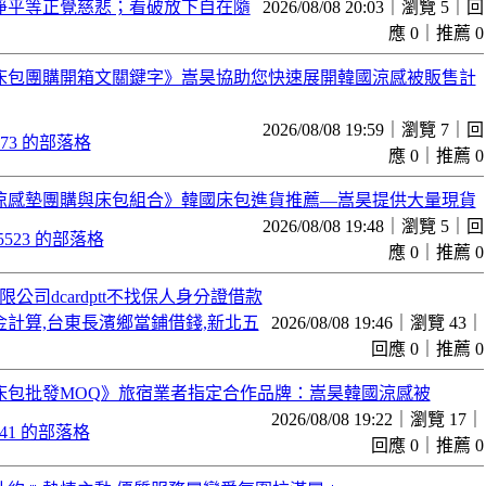
淨平等正覺慈悲；看破放下自在隨
2026/08/08 20:03｜瀏覽 5｜回
應 0｜推薦 0
床包團購開箱文關鍵字》嵩昊協助您快速展開韓國涼感被販售計
2026/08/08 19:59｜瀏覽 7｜回
39773 的部落格
應 0｜推薦 0
涼感墊團購與床包組合》韓國床包進貨推薦—嵩昊提供大量現貨
2026/08/08 19:48｜瀏覽 5｜回
925523 的部落格
應 0｜推薦 0
限公司dcardptt不找保人身分證借款
金計算,台東長濱鄉當鋪借錢,新北五
2026/08/08 19:46｜瀏覽 43｜
回應 0｜推薦 0
床包批發MOQ》旅宿業者指定合作品牌：嵩昊韓國涼感被
2026/08/08 19:22｜瀏覽 17｜
6641 的部落格
回應 0｜推薦 0