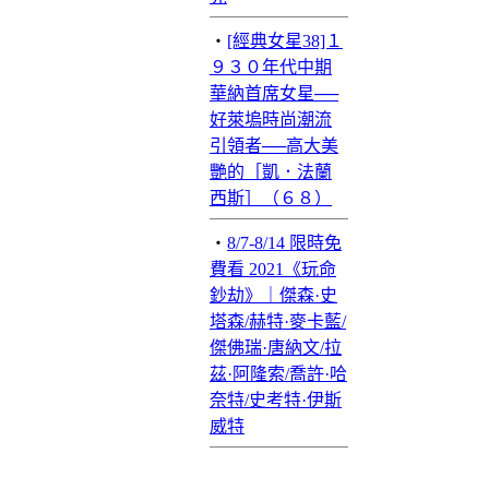
‧
[經典女星38]１
９３０年代中期
華納首席女星──
好萊塢時尚潮流
引領者──高大美
艷的［凱．法蘭
西斯］（６８）
‧
8/7-8/14 限時免
費看 2021《玩命
鈔劫》｜傑森·史
塔森/赫特·麥卡藍/
傑佛瑞·唐納文/拉
茲·阿隆索/喬許·哈
奈特/史考特·伊斯
威特