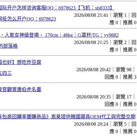
际开户怎样咨询客服QQ：6978623【飞机：sts8333】
2026/08/08 21:41｜瀏覽 1｜回
投怎么开户QQ：6978623
應 0｜推薦 0
人氣女神級登場， 170cm｜48kg｜G罩杯/TG：yy9882
2026/08/08 21:25｜瀏覽 2｜回
4 的部落格
應 0｜推薦 0
越也好】想吃炸豆腐
2026/08/08 20:42｜瀏覽 98｜
五四三
回應 0｜推薦 3
故宮觀賞唐伯虎名畫
2026/08/08 20:35｜瀏覽 17｜
回應 0｜推薦 0
床包高回購率團購商品》嵩昊提供韓國寢具OEM代工與完整交期
2026/08/08 20:24｜瀏覽 5｜回
應 0｜推薦 0