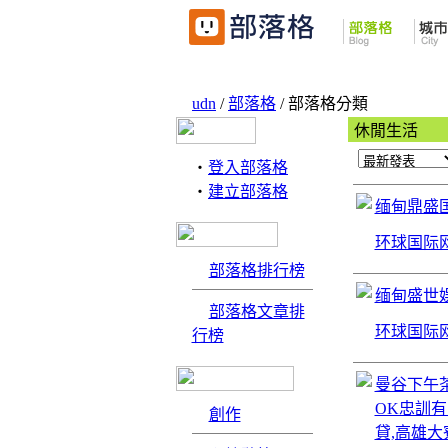
udn
/
部落格
/ 部落格分類
休閒生活
‧
登入部落格
‧
建立部落格
缅甸鼎盛国
环球国际网
部落格排行榜
缅甸盛世娱
部落格文章排
环球国际网
行榜
曼谷下午
OK忠訓有
創作
貸,高雄