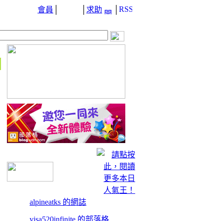
會員
│
│
求助
│
alpineatks 的網誌
visa520infinite 的部落格