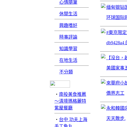
心情隨筆
缅甸银钻国
休閒生活
环球国际网
興趣嗜好
#東京限定・
時事評論
db9428a
知識學習
【没台，
在地生活
美國家事
不分類
來華府小
僑界志工
‧
南投美食推薦
～清境瑪格麗特
紫屋餐廳
永和韓國
天天散步.
‧
台中 功夫上海
手工魚丸