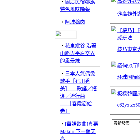
高雄外送外
‧
蘭后民宿鄒族
特色風味晚餐
🔞高雄外送
‧
阿城鵝肉
【桜乃】
感玩法
‧
花東縱谷 沿著
桜乃東京
山脈與平原交界
的風景線
缅甸99厅赌
‧
日本人氣偶像
环球国际网
歌手［石川秀
美］──歌謠／搖
板橋韓國
滾／流行曲
──［春霞恋絵
e62yxtz
巻］
‧
[華語歌曲]真栗
Makuri 下一個天
亮