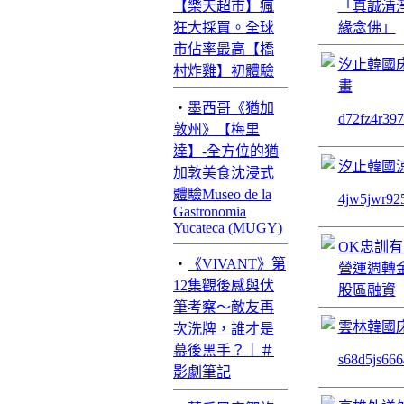
【樂天超市】瘋
「真誠清
狂大採買。全球
緣念佛」
市佔率最高【橋
汐止韓國
村炸雞】初體驗
畫
‧
墨西哥《猶加
d72fz4r
敦州》【梅里
達】-全方位的猶
汐止韓國
加敦美食沈浸式
體驗Museo de la
4jw5jwr
Gastronomia
Yucateca (MUGY)
OK忠訓有
‧
《VIVANT》第
營運週轉
12集觀後感與伏
股區融資
筆考察～敵友再
雲林韓國
次洗牌，誰才是
幕後黑手？｜＃
s68d5js6
影劇筆記