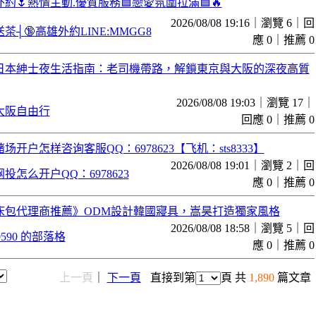
約🌷熱情主動.優質服務🟦戀愛氛圍拉滿🟦🔥
2026/08/08 19:16｜瀏覽 6｜回
茶┤🔞高雄外約LINE:MMGG8
應 0｜推薦 0
日本紳士夜生活指南：老司機帶路，解鎖東京與大阪的深夜高質
2026/08/08 19:03｜瀏覽 17｜
大阪自由行
回應 0｜推薦 0
场开户怎样咨询客服QQ：6978623【飞机：sts8333】
2026/08/08 19:01｜瀏覽 2｜回
投怎么开户QQ：6978623
應 0｜推薦 0
床包代理商推薦》ODM設計韓國寢具，嵩昊打造獨家風格
2026/08/08 18:58｜瀏覽 5｜回
x50590 的部落格
應 0｜推薦 0
上一頁
｜
下一頁
直接到第
頁 共
1,890
篇文章