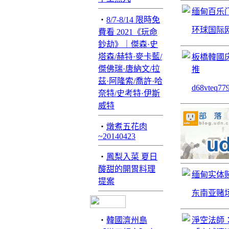
缅甸百乐门
‧
8/7-8/14 限時免
环球国际网
費看 2021《玩命
鈔劫》｜傑森·史
塔森/赫特·麥卡藍/
板橋韓國
傑佛瑞·唐納文/拉
推
茲·阿隆索/喬許·哈
d68vteq
奈特/史考特·伊斯
威特
‧
燉煮五花肉
~20140423
‧
鳳梨入菜 夏日
酸甜的開胃料理
缅甸实体赌场
提案
东南亚赌
‧
韓國濟州島
淨空法師：