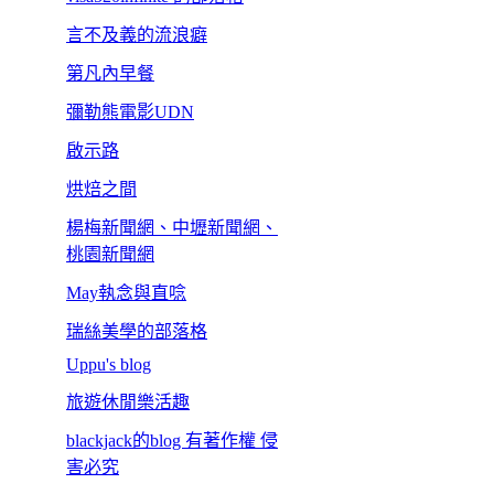
言不及義的流浪癖
第凡內早餐
彌勒熊電影UDN
啟示路
烘焙之間
楊梅新聞網、中壢新聞網、
桃園新聞網
May執念與直唸
瑞絲美學的部落格
Uppu's blog
旅遊休閒樂活趣
blackjack的blog 有著作權 侵
害必究