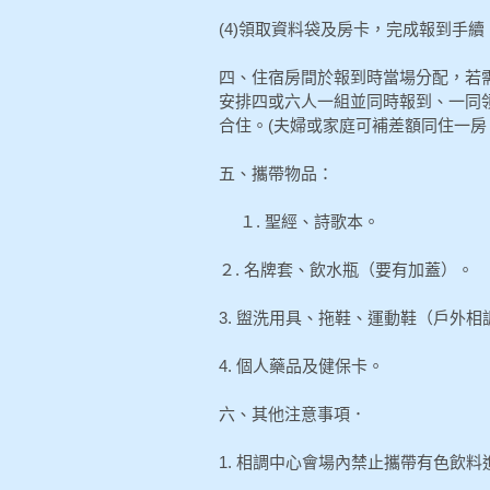
(4)領取資料袋及房卡，完成報到手續
四、住宿房間於報到時當場分配，若
安排四或六人一組並同時報到、一同
合住。(夫婦或家庭可補差額同住一房
五、攜帶物品：
１. 聖經、詩歌本。
２. 名牌套、飲水瓶（要有加蓋）。
3. 盥洗用具、拖鞋、運動鞋（戶外相
4. 個人藥品及健保卡。
六、其他注意事項．
1. 相調中心會場內禁止攜帶有色飲