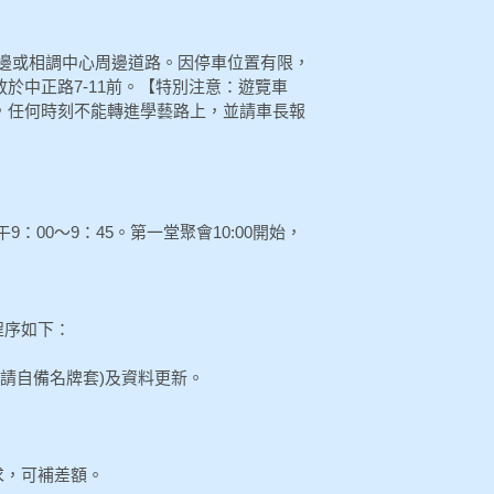
邊或相調中心周邊道路。因停車位置有限，
於中正路7-11前。【特別注意：遊覽車
，任何時刻不能轉進學藝路上，並請車長報
9：00～9：45。第一堂聚會10:00開始，
程序如下：
(請自備名牌套)及資料更新。
需求，可補差額。