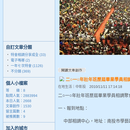
自訂文章分類
‧
特會相調分享成全 (33)
‧
電子嗎哪 (2)
‧
一年七次特會 (1126)
‧
不分類 (369)
二○一○年壯年班歷屆畢業學員相
個人小檔案
在地生活
｜
中彰投
2010/11/11 17:14:18
等 級：8
二○一○年壯年班歷屆畢業學員相調聚
點閱人氣：2883994
本日人氣：2668
文章創作：1530
一、報到地點：
留言篇數：4
被推薦數：
9
中部相調中心，地址：南投市學藝路35號
加入的城市