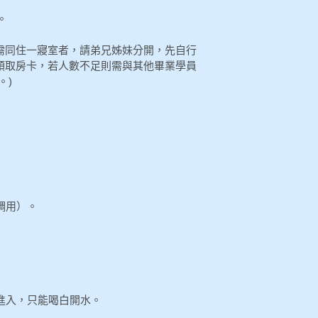
。
需同住一寢室者，請弟兄姊妹分開，先自行
領取房卡，若人數不足則需與其他畢業學員
。)
調用）。
料進入，只能喝白開水。