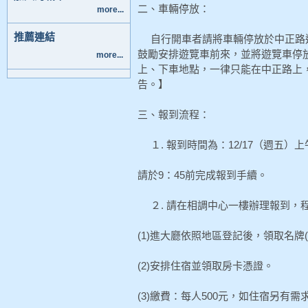
二、車輛停放：
more...
推薦連結
自行開車者請將車輛停放於中正路
鼓勵安排遊覽車前來，並將遊覽車停放
more...
上、下車地點，一律只能在中正路上
告。】
三、報到流程：
１. 報到時間為：12/17（週五）上午
請於9：45前完成報到手續。
２. 請在相調中心一樓辦理報到，
(1)進大廳依照地區登記後，領取名牌
(2)安排住宿並領取房卡憑證。
(3)繳費：每人500元，如住宿另有