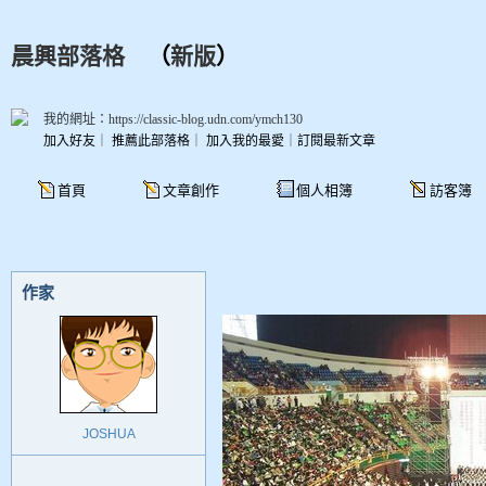
晨興部落格
（
新版
）
我的網址：https://classic-blog.udn.com/ymch130
加入好友
｜
推薦此部落格
｜
加入我的最愛
｜
訂閱最新文章
首頁
文章創作
個人相簿
訪客簿
作家
JOSHUA