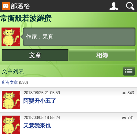
常衡般若波羅蜜
作家：果真
文章
相簿
文章列表
所有文章
(593)
2018
/
08
/
25
21:05:59
843
阿嬰升小五了
2018
/
03
/
05
18:55:24
781
天意我來也