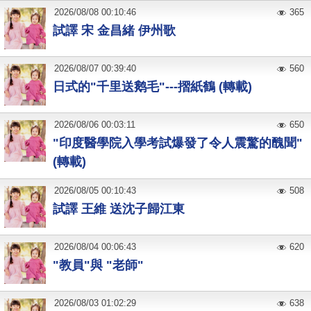
2026
/
08
/
08
00:10:46
365
試譯 宋 金昌緒 伊州歌
2026
/
08
/
07
00:39:40
560
日式的"千里送鹅毛"---摺紙鶴 (轉載)
2026
/
08
/
06
00:03:11
650
"印度醫學院入學考試爆發了令人震驚的醜聞"
(轉載)
2026
/
08
/
05
00:10:43
508
試譯 王維 送沈子歸江東
2026
/
08
/
04
00:06:43
620
"教員"與 "老師"
2026
/
08
/
03
01:02:29
638