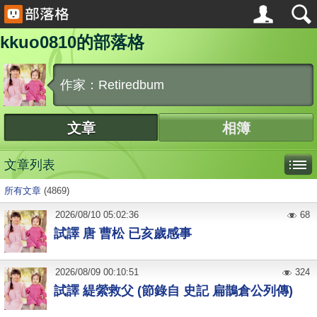
kkuo0810的部落格
作家：Retiredbum
文章
相簿
文章列表
所有文章
(4869)
2026
/
08
/
10
05:02:36
68
試譯 唐 曹松 已亥歲感事
2026
/
08
/
09
00:10:51
324
試譯 緹縈救父 (節錄自 史記 扁鵲倉公列傳)