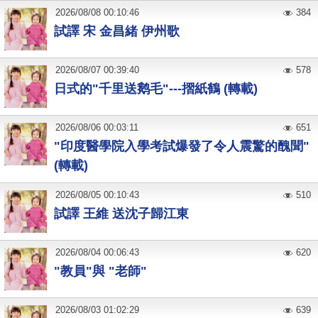
2026
/
08
/
08
00:10:46
384
試譯 宋 金昌緒 伊州歌
2026
/
08
/
07
00:39:40
578
日式的"千里送鹅毛"---摺紙鶴 (轉載)
2026
/
08
/
06
00:03:11
651
"印度醫學院入學考試爆發了令人震驚的醜聞"
(轉載)
2026
/
08
/
05
00:10:43
510
試譯 王維 送沈子歸江東
2026
/
08
/
04
00:06:43
620
"教員"與 "老師"
2026
/
08
/
03
01:02:29
639