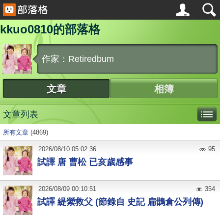
kkuo0810的部落格
作家：Retiredbum
文章
相簿
文章列表
所有文章
(4869)
2026
/
08
/
10
05:02:36
95
試譯 唐 曹松 已亥歲感事
2026
/
08
/
09
00:10:51
354
試譯 緹縈救父 (節錄自 史記 扁鵲倉公列傳)