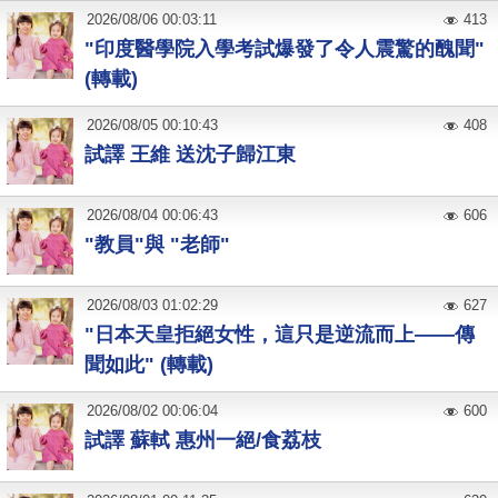
2026
/
08
/
06
00:03:11
413
"印度醫學院入學考試爆發了令人震驚的醜聞"
(轉載)
2026
/
08
/
05
00:10:43
408
試譯 王維 送沈子歸江東
2026
/
08
/
04
00:06:43
606
"教員"與 "老師"
2026
/
08
/
03
01:02:29
627
"日本天皇拒絕女性，這只是逆流而上——傳
聞如此" (轉載)
2026
/
08
/
02
00:06:04
600
試譯 蘇軾 惠州一絕/食荔枝