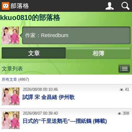
kkuo0810的部落格
作家：Retiredbum
文章
相簿
文章列表
所有文章
(4867)
2026
/
08
/
08
00:10:46
41
試譯 宋 金昌緒 伊州歌
2026
/
08
/
07
00:39:40
308
日式的"千里送鹅毛"---摺紙鶴 (轉載)