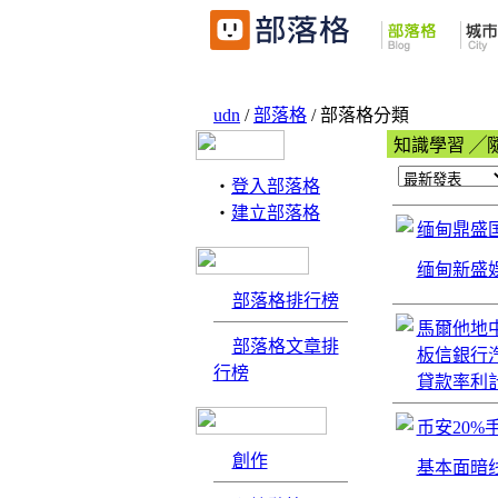
udn
/
部落格
/ 部落格分類
知識學習 ╱
‧
登入部落格
‧
建立部落格
缅甸鼎盛国
缅甸新盛娱乐
部落格排行榜
馬爾他地
部落格文章排
板信銀行汽
行榜
貸款率利計算
币安20
創作
基本面暗