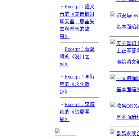
‧
Excerpt：鍾文
音的《文青櫃姐
币安与O
聊天室：那些失
基本面暗
去與懸念的故
事》
天子當知
‧
Excerpt：黃瀚
上正等菩
嶢的《沒口之
廣論消文
河》
‧
Excerpt：李時
一文搞懂
雍的《永久散
基本面暗
步》
‧
Excerpt：李時
欧易OK
雍的《給愛麗
基本面暗
絲》
欧易永续