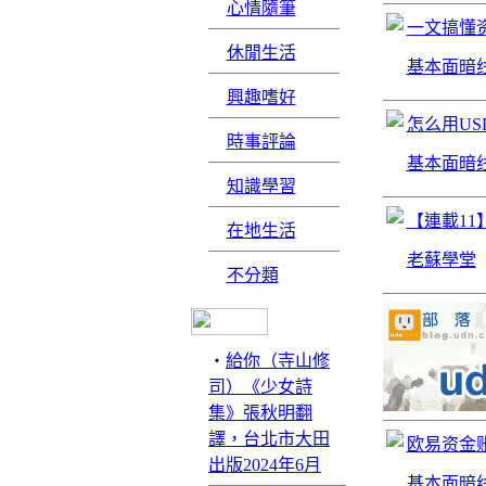
心情隨筆
一文搞懂
休閒生活
基本面暗
興趣嗜好
怎么用US
時事評論
基本面暗
知識學習
【連載1
在地生活
老蘇學堂
不分類
‧
給你（寺山修
司）《少女詩
集》張秋明翻
譯，台北市大田
欧易资金
出版2024年6月
基本面暗