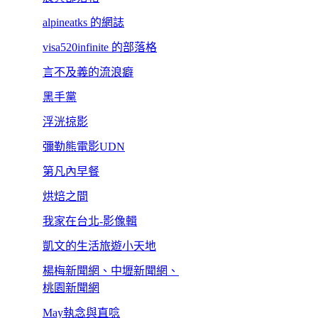
alpineatks 的網誌
visa520infinite 的部落格
言不及義的流浪癖
黑手黨
浮洸掠影
彌勒熊電影UDN
第凡內早餐
烘焙之間
我家在台北-影像輯
凱文的生活旅遊小天地
楊梅新聞網、中壢新聞網、
桃園新聞網
May執念與直唸