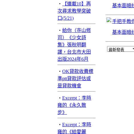
‧
【連載10】再
基本面暗
次尋求教學突破
口(5/21)
手把手教
‧
給你（寺山修
基本面暗
司）《少女詩
集》張秋明翻
譯，台北市大田
出版2024年6月
‧
OK貸款收費標
準ptt貸款評估或
是貸款機會
‧
Excerpt：李時
雍的《永久散
步》
‧
Excerpt：李時
雍的《給愛麗