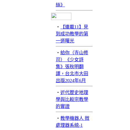
絲》
‧
【連載11】見
到成功教學的第
一道曙光
‧
給你（寺山修
司）《少女詩
集》張秋明翻
譯，台北市大田
出版2024年6月
‧
近代歷史地理
學與比較宗教學
的實證
‧
教學機器人 微
處理器系統-1