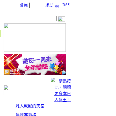
會員
│
│
求助
│
凡人默默的天空
晨興部落格