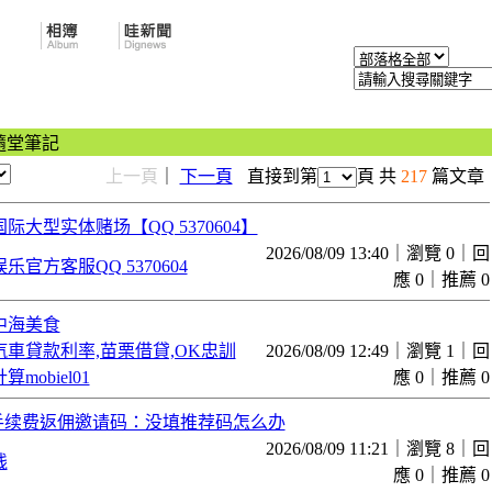
隨堂筆記
上一頁
｜
下一頁
直接到第
頁 共
217
篇文章
际大型实体赌场【QQ 5370604】
2026/08/09 13:40｜瀏覽 0｜回
官方客服QQ 5370604
應 0｜推薦 0
中海美食
車貸款利率,苗栗借貸,OK忠訓
2026/08/09 12:49｜瀏覽 1｜回
mobiel01
應 0｜推薦 0
%手续费返佣邀请码：没填推荐码怎么办
2026/08/09 11:21｜瀏覽 8｜回
线
應 0｜推薦 0