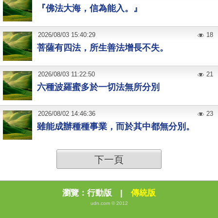
『佛法大海，信為能入。』
2026
/
08
/
03
15:40:29
18
菩薩有四法，所生善法增長不失。
2026
/
08
/
03
11:22:50
21
六種波羅蜜多於一切法無所分別
2026
/
08
/
02
14:46:36
23
雖能成辦種種事業，而於其中都無分別。
下一頁
瀏覽：
行動版
|
傳統版
udn.com © 2012