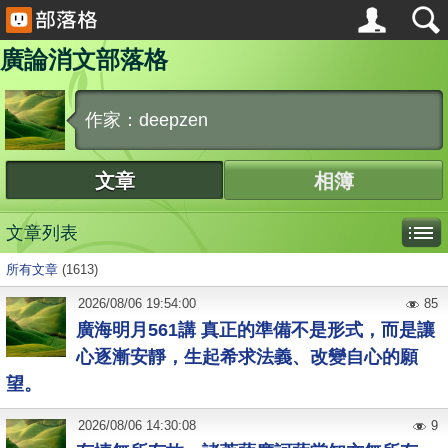
廣論消文部落格
作家：deepzen
文章
相簿
文章列表
所有文章
(1613)
2026
/
08
/
06
19:54:00
85
廣海明月561講 真正的準備不是形式，而是讓
心逐漸安靜，生起希求法義、改變自心的願
望。
2026
/
08
/
06
14:30:08
9