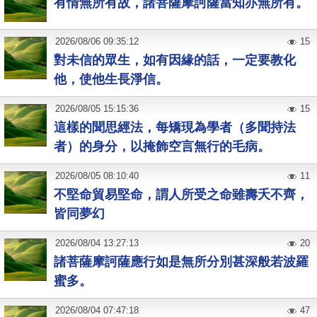
有情無所有故，諸菩薩摩訶薩當知亦無所有。
2026
/
08
/
06
09:35:12
15
對未信的眾生，如有因緣的話，一定要教化
他，使他生長淨信。
2026
/
08
/
05
15:15:36
15
這樣的聞思經法，每矯現為學者（多聞持法
者）的身分，以掩飾空言無行的毛病。
2026
/
08
/
05
08:10:40
11
不堅命貿易堅命，謂人所受之命雖壽夭不齊，
皆同夢幻
2026
/
08
/
04
13:27:13
20
諸菩薩摩訶薩應行如是無所分別甚深般若波羅
蜜多。
2026
/
08
/
04
07:47:18
47