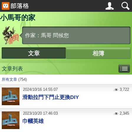
小馬哥的家
作家：馬哥 問候您
文章
相簿
文章列表
所有文章
(754)
2024
/
10
/
16
14:55:07
3,722
滑動拉門下門止更換DIY
2023
/
10
/
20
17:46:03
2,345
巾幗英雄