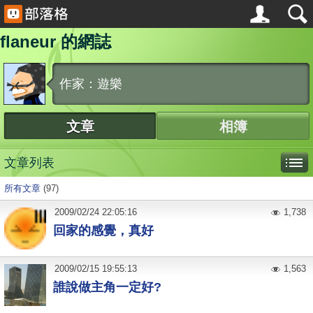
flaneur 的網誌
作家：遊樂
文章
相簿
文章列表
所有文章
(97)
2009
/
02
/
24
22:05:16
1,738
回家的感覺，真好
2009
/
02
/
15
19:55:13
1,563
誰說做主角一定好?