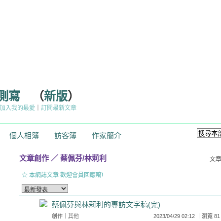
物側寫
（
新版
）
加入我的最愛
｜
訂閱最新文章
個人相簿
訪客簿
作家簡介
文章創作
／
蔡佩芬/林莉利
文
☆ 本網誌文章 歡迎會員回應唷!
蔡佩芬與林莉利的專訪文字稿(完)
創作
｜
其他
2023/04/29 02:12 ｜瀏