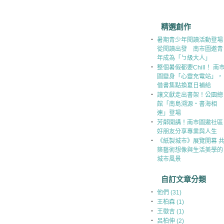
精選創作
‧
暑期青少年閱讀活動登場
從閱讀出發 南市圖邀青
年成為「ㄅ級大人」
‧
整個暑假都要Chill！ 南
圖變身「心靈充電站」，
借書集點換夏日補給
‧
讓文獻走出書架！公園總
館「南島溯源‧書海相
連」登場
‧
芳鄰開講！南市圖邀社區
好朋友分享專業與人生
‧
《紙製城市》展覽開幕 
築藝術想像與生活美學的
城市風景
自訂文章分類
‧
他們 (31)
‧
王柏森 (1)
‧
王徵吉 (1)
‧
呂柏伸 (2)