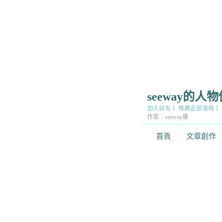
seeway的人
加入好友
｜
推薦此部落格
｜
作家：seeway康
首頁
文章創作