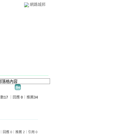
網路城邦
章數
17
｜回應
0
｜推薦
34
覽 81｜回應 0｜推薦 2｜引用 0