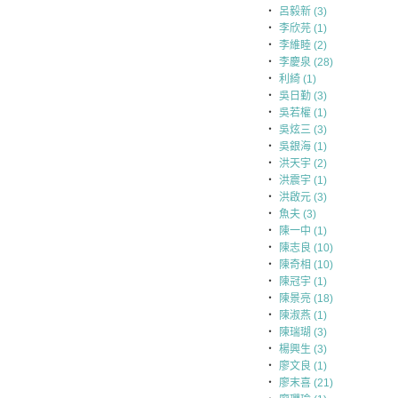
‧
呂毅新 (3)
‧
李欣芫 (1)
‧
李維睦 (2)
‧
李慶泉 (28)
‧
利綺 (1)
‧
吳日勤 (3)
‧
吳若權 (1)
‧
吳炫三 (3)
‧
吳銀海 (1)
‧
洪天宇 (2)
‧
洪震宇 (1)
‧
洪啟元 (3)
‧
魚夫 (3)
‧
陳一中 (1)
‧
陳志良 (10)
‧
陳奇相 (10)
‧
陳冠宇 (1)
‧
陳景亮 (18)
‧
陳淑燕 (1)
‧
陳瑞瑚 (3)
‧
楊興生 (3)
‧
廖文良 (1)
‧
廖末喜 (21)