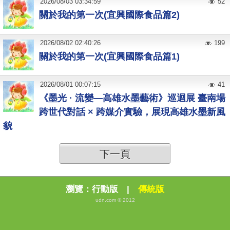
2026
/
08
/
03
03:34:59
52
關於我的第一次(宜興國際食品篇2)
2026
/
08
/
02
02:40:26
199
關於我的第一次(宜興國際食品篇1)
2026
/
08
/
01
00:07:15
41
《墨光 · 流變—高雄水墨藝術》巡迴展 臺南場
跨世代對話 × 跨媒介實驗，展現高雄水墨新風
貌
下一頁
瀏覽：
行動版
|
傳統版
udn.com © 2012