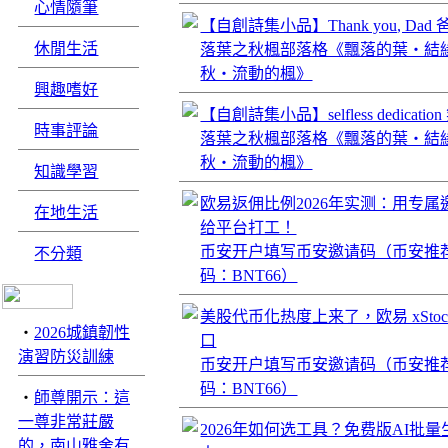
心情隨筆
【自創詩集小品】Thank you, Da
休閒生活
落葉之秋楓部落格《飄落的葉‧結
秋‧流動的楓》
興趣嗜好
【自創詩集小品】selfless dedicati
時事評論
落葉之秋楓部落格《飄落的葉‧結
秋‧流動的楓》
知識學習
欧易返佣比例2026年实测：用专属
在地生活
给平台打工！
币安开户填写币安邀请码（币安推
不分類
码：BNT66）
美股代币化热度上来了，欧易 xStoc
‧
2026城鎮韌性
口
演習防災訓練
币安开户填写币安邀请码（币安推
码：BNT66）
‧
師尊開示：這
一尊非常莊嚴
2026年如何选工具？免费版AI
的，南山雅舍有