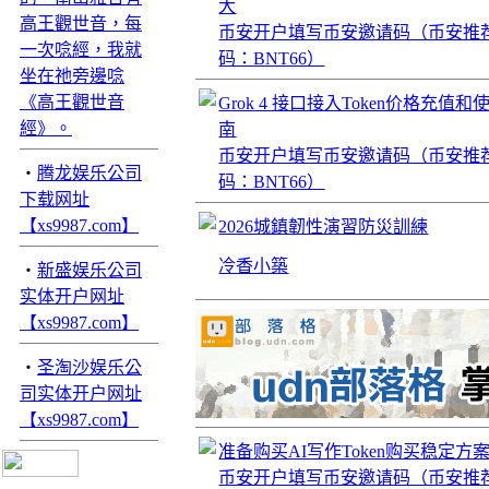
大
高王觀世音，每
币安开户填写币安邀请码（币安推
一次唸經，我就
码：BNT66）
坐在祂旁邊唸
《高王觀世音
Grok 4 接口接入Token价格充值
經》。
南
币安开户填写币安邀请码（币安推
‧
腾龙娱乐公司
码：BNT66）
下载网址
【xs9987.com】
2026城鎮韌性演習防災訓練
冷香小築
‧
新盛娱乐公司
实体开户网址
【xs9987.com】
‧
圣淘沙娱乐公
司实体开户网址
【xs9987.com】
准备购买AI写作Token购买稳定
币安开户填写币安邀请码（币安推