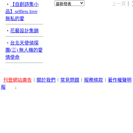
上一頁
｜
‧
【自創詩集小
品】selfless love
無私的愛
‧
花藝設計集錦
‧
台北天使偵探
團(三) 無人機的愛
情使命
刊登網站廣告
︱
關於我們
︱
常見問題
︱
服務條款
︱
著作權聲明
服