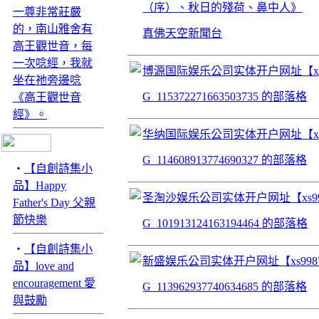
（序）、秋日的殘荷、鼻中人》
一尊非常莊嚴
的，南山雅舍有
真佛天空新聞台
高王觀世音，每
一次唸經，我就
博源国际娱乐公司实体开户网址【xs99
坐在祂旁邊唸
G_115372271663503735 的部落格
《高王觀世音
經》。
华纳国际娱乐公司实体开户网址【xs99
G_114608913774690327 的部落格
‧
【自創詩集小
品】Happy
圣淘沙娱乐公司实体开户网址【xs998
Father's Day 父親
節快樂
G_101913124163194464 的部落格
‧
【自創詩集小
新盛娱乐公司实体开户网址【xs9987
品】love and
encouragement 愛
G_113962937740634685 的部落格
與鼓勵