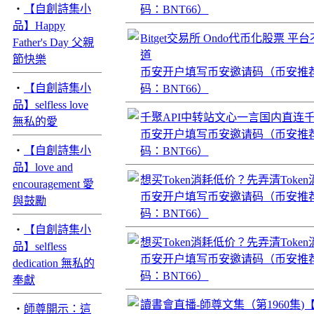
‧
【自創詩集小
码：BNT66）
品】Happy
Bitget交易所 Ondo代币化股
Father's Day 父親
道
節快樂
币安开户填写币安邀请码（币安推
‧
【自創詩集小
码：BNT66）
品】selfless love
千聚API中转站文心一言国内直连千
無私的愛
币安开户填写币安邀请码（币安推
‧
【自創詩集小
码：BNT66）
品】love and
想买Token消耗低价？先弄清Tok
encouragement 愛
币安开户填写币安邀请码（币安推
與鼓勵
码：BNT66）
‧
【自創詩集小
想买Token消耗低价？先弄清Tok
品】selfless
币安开户填写币安邀请码（币安推
dedication 無私的
码：BNT66）
奉獻
讀書會直播-師尊文集（第1960集
‧
師尊開示：這