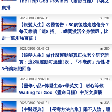
The Help God Provides《靈命日糧》中英文
廣播
2026
/
08
/
03
10:47:11
291
【銀髮人生】名醫警告：50歲後越走越傷身？
每天靠牆「這8 招」，瞬間激活全身循環，比
走一萬步強百倍！
2026
/
08
/
03
09:43:03
289
【銀髮人生】做什麼運動能真正抗老？研究證
實：這2種運動每週練3次，「不老酶」活性增
3倍讓細胞回春
2026
/
08
/
03
09:02:00
293
【靈修小品♥傳遞生命♥學英文 】 耐心等候
Waiting for God《靈命日糧》中英文廣播
2026
/
08
/
02
20:41:21
333
【中醫經典】 【長壽方法合集】陽不入陰，睡