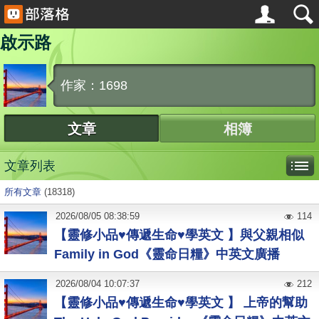
啟示路
作家：1698
文章
相簿
文章列表
所有文章
(18318)
2026
/
08
/
05
08:38:59
114
【靈修小品♥傳遞生命♥學英文 】與父親相似
Family in God《靈命日糧》中英文廣播
2026
/
08
/
04
10:07:37
212
【靈修小品♥傳遞生命♥學英文 】 上帝的幫助