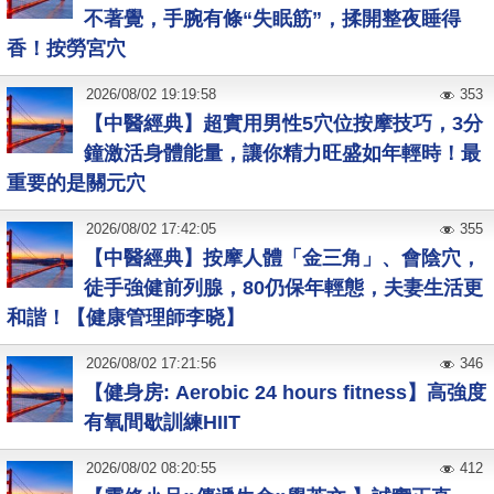
不著覺，手腕有條“失眠筋”，揉開整夜睡得
香！按勞宮穴
2026
/
08
/
02
19:19:58
353
【中醫經典】超實用男性5穴位按摩技巧，3分
鐘激活身體能量，讓你精力旺盛如年輕時！最
重要的是關元穴
2026
/
08
/
02
17:42:05
355
【中醫經典】按摩人體「金三角」、會陰穴，
徒手強健前列腺，80仍保年輕態，夫妻生活更
和諧！【健康管理師李晓】
2026
/
08
/
02
17:21:56
346
【健身房: Aerobic 24 hours fitness】高強度
有氧間歇訓練HIIT
2026
/
08
/
02
08:20:55
412