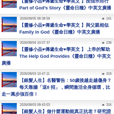
【靈修小品♥傳遞生命♥學英文 】按指示而行
Part of God’s Story《靈命日糧》中英文廣播
2026
/
08
/
05
08:38:59
141
【靈修小品♥傳遞生命♥學英文 】與父親相似
Family in God《靈命日糧》中英文廣播
2026
/
08
/
04
10:07:37
238
【靈修小品♥傳遞生命♥學英文 】 上帝的幫助
The Help God Provides《靈命日糧》中英文
廣播
2026
/
08
/
03
10:47:11
318
【銀髮人生】名醫警告：50歲後越走越傷身？
每天靠牆「這8 招」，瞬間激活全身循環，比
走一萬步強百倍！
2026
/
08
/
03
09:43:03
316
【銀髮人生】做什麼運動能真正抗老？研究證