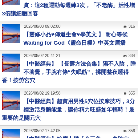
實：這2種運動每週練3次，「不老酶」活性增
3倍讓細胞回春
2026
/
08
/
03
09:02:00
316
【靈修小品♥傳遞生命♥學英文 】 耐心等候
Waiting for God《靈命日糧》中英文廣播
2026
/
08
/
02
20:41:21
334
【中醫經典】 【長壽方法合集】陽不入陰，睡
不著覺，手腕有條“失眠筋”，揉開整夜睡得
香！按勞宮穴
2026
/
08
/
02
19:19:58
355
【中醫經典】超實用男性5穴位按摩技巧，3分
鐘激活身體能量，讓你精力旺盛如年輕時！最
重要的是關元穴
2026
/
08
/
02
17:42:05
356