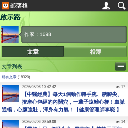
啟示路
作家：1698
文章
相簿
文章列表
所有文章
(18320)
2026
/
08
/
06
10:42:42
17
【中醫經典】每天1個動作轉手腕、踮腳尖、
按摩心包經的內關穴，一輩子遠離心梗！血脈
通暢，心臟強壯，渾身有力氣！【健康管理師李晓 】
2026
/
08
/
06
09:59:08
14