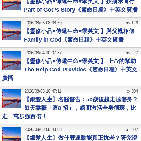
【靈修小品♥傳遞生命♥學英文 】按指示而行
Part of God’s Story《靈命日糧》中英文廣播
2026
/
08
/
05
08:38:59
126
【靈修小品♥傳遞生命♥學英文 】與父親相似
Family in God《靈命日糧》中英文廣播
2026
/
08
/
04
10:07:37
227
【靈修小品♥傳遞生命♥學英文 】 上帝的幫助
The Help God Provides《靈命日糧》中英文
廣播
2026
/
08
/
03
10:47:11
304
【銀髮人生】名醫警告：50歲後越走越傷身？
每天靠牆「這8 招」，瞬間激活全身循環，比
走一萬步強百倍！
2026
/
08
/
03
09:43:03
302
【銀髮人生】做什麼運動能真正抗老？研究證