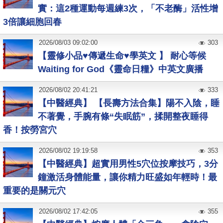
實：這2種運動每週練3次，「不老酶」活性增
3倍讓細胞回春
2026
/
08
/
03
09:02:00
303
【靈修小品♥傳遞生命♥學英文 】 耐心等候
Waiting for God《靈命日糧》中英文廣播
2026
/
08
/
02
20:41:21
333
【中醫經典】 【長壽方法合集】陽不入陰，睡
不著覺，手腕有條“失眠筋”，揉開整夜睡得
香！按勞宮穴
2026
/
08
/
02
19:19:58
353
【中醫經典】超實用男性5穴位按摩技巧，3分
鐘激活身體能量，讓你精力旺盛如年輕時！最
重要的是關元穴
2026
/
08
/
02
17:42:05
355