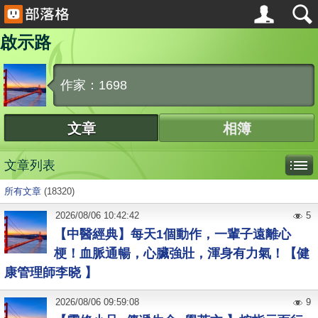
啟示路
作家：1698
文章
相簿
文章列表
所有文章
(18320)
2026
/
08
/
06
10:42:42
5
【中醫經典】每天1個動作，一輩子遠離心
梗！血脈通暢，心臟強壯，渾身有力氣！【健
康管理師李晓 】
2026
/
08
/
06
09:59:08
9