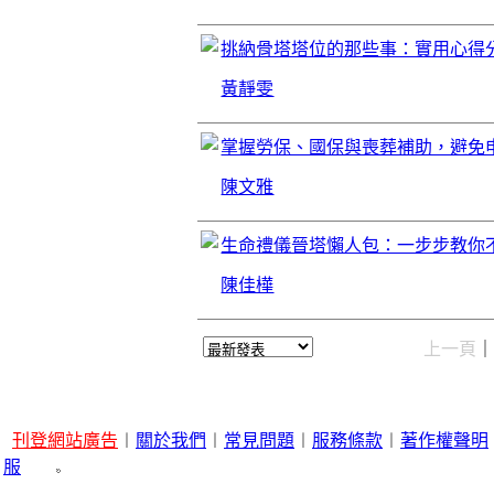
挑納骨塔塔位的那些事：實用心得
黃靜雯
掌握勞保、國保與喪葬補助，避免
陳文雅
生命禮儀晉塔懶人包：一步步教你
陳佳樺
上一頁
刊登網站廣告
︱
關於我們
︱
常見問題
︱
服務條款
︱
著作權聲明
服