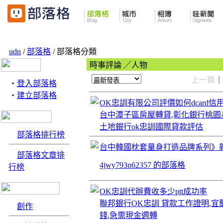
udn
/
部落格
/ 部落格分類
時事評論 ╱人物
上一頁
‧
登入部落格
‧
建立部落格
OK忠訓有限公司評價如何dcard
台中潭子區房屋轉貸,彰化銀行桃園
土地銀行ok忠訓國際貸款評估
部落格排行榜
台中韓國枕套量身打造品牌系列》
部落格文章排
4jwy793n62357 的部落格
行榜
OK忠訓代辦費收多少ptt成功率
聯邦銀行OK忠訓 貸款工作證明,宜
創作
錢,急需現金週轉