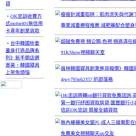
貸
瘦瘦針減重陷阱：肌肉流失與代謝
‧
OK忠訓收費方
式mobiel01無信用
專業減重療程推薦 減肥藥配合塑身
卡青年創業貨款
超碰免費視 頻公開-色視 頻高清在
‧
台中韓國枕套
量身打造品牌系
91KShow視頻聊天室
列》新手開店選
嵩昊，韓國寢具
員林韓國寢具創業進貨報價》韓國
上架免煩惱
4jwy793n62357 的部落格
OK忠訓周轉ptt銀行貸款免費諮詢
第一銀行紓困貸款房貸,匯豐銀行小
信託OK忠訓 買屋全額貸款
無內褲襪美女圖片-成人三級電影在
免費美女視頻聊天qq交友