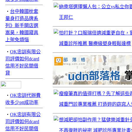
納骨塔選擇懶人包：公立vs私立你
‧
台中韓國枕套
王邦仁
量身打造品牌系
列》新手開店選
嵩昊，韓國寢具
怕打針？口服瑞倍適減重更自在，實
上架免煩惱
減重診所推薦 醫療級塑身輕鬆達標
‧
OK忠訓有限公
司評價如何dcard
信用不好民間借
貸
瘦瘦筆真的值得打嗎？先了解這些
‧
OK忠訓代辦費
收多少ptt成功率
減重門診專業推薦 打造妳的窈窕人
‧
OK忠訓有限公
想減肥卻怕副作用？猛健樂減重針
司評價如何dcard
信用不好民間借
不再復胖的祕密 減肥診所專業計畫