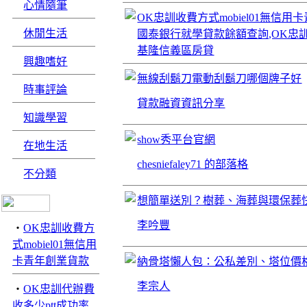
心情隨筆
OK忠訓收費方式mobiel01無信
休閒生活
國泰銀行就學貸款餘額查詢,OK忠訓
基隆信義區房貸
興趣嗜好
無線刮鬍刀電動刮鬍刀哪個牌子好
時事評論
貸款融資資訊分享
知識學習
show秀平台官網
在地生活
chesniefaley71 的部落格
不分類
想簡單送別？樹葬、海葬與環保葬
李吟豐
‧
OK忠訓收費方
式mobiel01無信用
卡青年創業貨款
納骨塔懶人包：公私差別、塔位價
李宗人
‧
OK忠訓代辦費
收多少ptt成功率