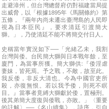
走避漳州，但台灣總督府仍對福建當局提
出威脅，以「根據1895年《馬關條約》第
五條，『兩年內尚未遷出臺灣島的人民即
視為日本臣民』，要求清廷引渡簡大
獅。」，乃使清廷不能不將簡交付日人。
史稱當年實況如下──「光緒乙未，我割
台灣與倭。台民簡大獅與日本戰年餘，至
廈門，為當事所獲。簡大獅供:『倭淫虐
妻妹，皆死焉。予之戰，不敵，故至此。
我反倭，非反大清也。今為中國官吏所
殺，亦復無恨。若以我予倭，則死不瞑
目。』當事者竟縛大獅獻於倭，置極刑。
後其弟簡大度復與倭戰，亦敗。」〈重要
的註解〉──《名山續集》，詩序，引自