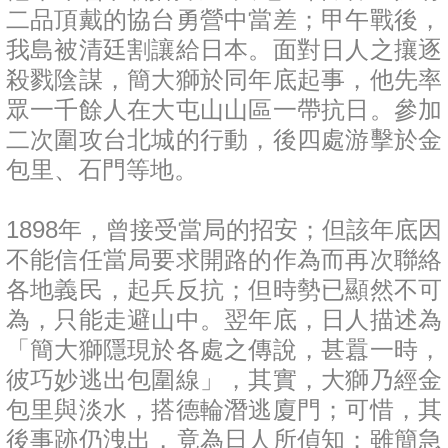
二品頂戴的協台勇營中當差；甲午戰後，
我島被清廷割讓給日本。面對日人之攘逐
殺戮陰謀，簡大獅於同年底起事，他先率
眾一千餘人在大屯山山區一帶抗日。參加
二次圍攻台北城的行動，後四處游擊於金
包里、石門等地。
1898年，曾接受當局的招安；但該年底因
不能信任當局要求開路的作為而再次聯絡
各地義民，起兵反抗；但時勢已顯然不可
為，只能走避山中。翌年底，日人描述為
「簡大獅隱現於各處之傳說，甚囂一時，
彼巧妙逃出包圍線」，其實，大獅乃經金
包里與淡水，搭德輪潛逃廈門；可惜，其
後事跡仍洩出，竟為日人所偵知；雖簡急