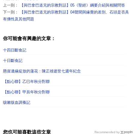
上一則：
【與巴拿巴道兄的宗教對話】05《聖經》綱要介紹與相關問答
下一則：
【與巴拿巴道兄的宗教對話】04聲聞與緣覺的差別、石頭是否具
有佛性及其他問題
你可能會有興趣的文章：
十四日斷食記
十日斷食記
懸崖邊緣綻放的蓮花：陳正雄逝世七週年紀念
【點心聯】乙巳年秋分對聯
【點心聯】甲辰年秋分對聯
咳嗽咳血調養記
您也可能喜歡這些文章
Recommended by