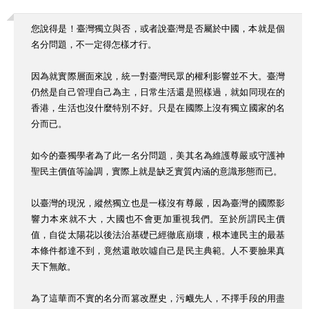
您說得是！臺灣獨立與否，或者說臺灣是否屬於中國，本就是個
名分問題，不一定得怎樣才行。
因為就實際層面來說，統一對臺灣民眾的權利影響並不大。臺灣
仍然是自己管理自己為主，日常生活還是照樣過，就如同現在的
香港，生活也沒什麼特別不好。只是在國際上沒有獨立國家的名
分而已。
如今的臺獨學者為了此一名分問題，美其名為維護尊嚴或守護神
聖民主價值等論調，實際上就是缺乏實質內涵的意識形態而已。
以臺灣的現況，縱然獨立也是一樣沒有尊嚴，因為臺灣的國際影
響力本來就不大，大國也不會更加重視我們。至於所謂民主價
值，自從太陽花以後法治基礎已經徹底崩壞，根本連民主的最基
本條件都達不到，竟然還敢吹噓自己是民主典範。人不要臉果真
天下無敵。
為了這華而不實的名分而篡改歷史，污衊先人，不擇手段的用盡