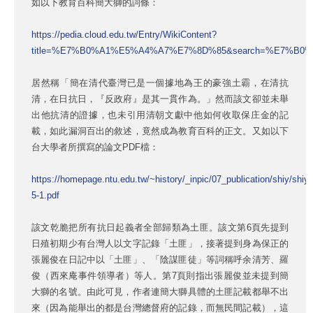
如以下教育百科簡大獅的詞條：
https://pedia.cloud.edu.tw/Entry/WikiContent?
title=%E7%B0%A1%E5%A4%A7%E7%8D%85&search=%E7%B
居然稱「簡在清代臺灣已是一個據地為王的豪強土霸，在清抗
清，在日抗日，『反政府』是其一貫作為。」然而該文卻並未舉
出他抗清的證據，也未引用清朝文獻中他如何收取保庄金的記
載，如此漏洞百出的敘述，竟然成為教育百科的正文。又如以下
台大學者所撰寫的論文PDF檔：
https://homepage.ntu.edu.tw/~history/_inpic/07_publication/shiy/shiy
5-1.pdf
該文乾脆把所有抗日起義者全部歸類為土匪。該文第6頁先提到
日殖初期少有台灣人以文字記錄「土匪」，接著提到身為保正的
張麗俊在日記中以「土匪」、「陰謀匪徒」等詞稱呼余清芳、羅
俊（西來庵事件領導者）等人。第7頁則指出張麗俊並未提到簡
大獅的名號。由此可見，作者連簡大獅具體的土匪記載都舉不出
來（因為能舉出的都是台灣總督府的記錄，而無民間記載），這