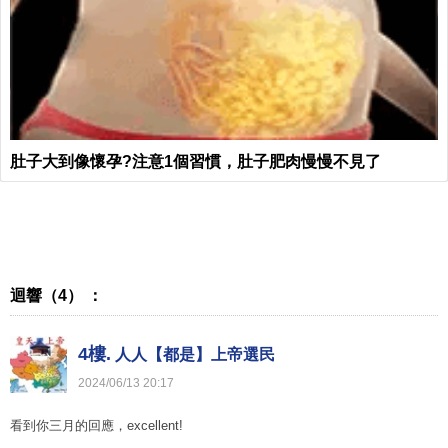
肚子大到像懷孕?注意1個習慣，肚子肥肉慢慢不見了
迴響（4） ：
4樓.
人人【都是】上帝選民
2024
/
06
/
13
20
:
17
看到你三月的回應，excellent!