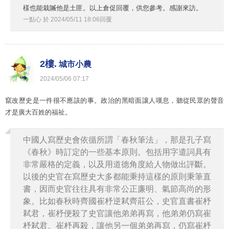
樣也能栽贓他是土匪。以上倉促回覆，供您參考。感謝來訪。
一點心
於
2024
/
05
/
11
18
:
06
回覆
2樓.
城市小農
2024
/
05
/
06
07
:
17
竄改歷史是一件很不應該的事。政治的黑暗面讓人嘆息，聽從民眾的聲音
才是廣大百姓的福祉。
中國人寫歷史會依循所謂「春秋筆法」，那是孔子寫
《春秋》時訂定的一些基本原則。包括用字遣詞具有
非常嚴格的定義，以及用道德角度給人物做出評斷。
以後的史官在寫歷史大多都能秉持這樣的原則秉筆直
書，因而史官往往具有非常公正廉明、氣節高尚的形
象。比如春秋時齊國崔杼逆弒齊莊公，史官直書崔杼
弒君，崔杼便殺了史官讓他弟弟再寫，他弟弟仍寫崔
杼弒君。崔杼再殺，讓他另一個弟弟再寫，仍寫崔杼