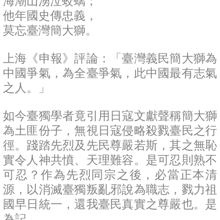
海潮山湧泣蛟螭；
他年國史傳忠義，
莫忘臺灣簡大獅。
上海《申報》評論：「臺灣義民簡大獅為
中國爭氣，為全臺爭氣，此中國最有志氣
之人。」
如今臺獨學者竟引用日寇文獻聲稱簡大獅
為土匪份子，無視日寇侵略殺戮臺民之行
徑。踐踏先烈及先民尊嚴若斯，其之無恥
實令人神共憤、天理難容。是可忍則熟不
可忍？作為先烈同宗之後，必當正本清
源，以消滅臺獨叛亂邪說為職志，戮力祖
國早日統一，還我臺民真實之尊嚴也。是
為記。