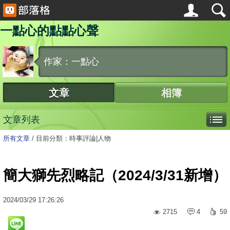
一點心的點點心聲
作家：一點心
文章
相簿
文章列表
所有文章
/
目前分類：時事評論|人物
簡大獅先烈略記（2024/3/31新增）
2024
/
03
/
29
17:26:26
2715
4
59