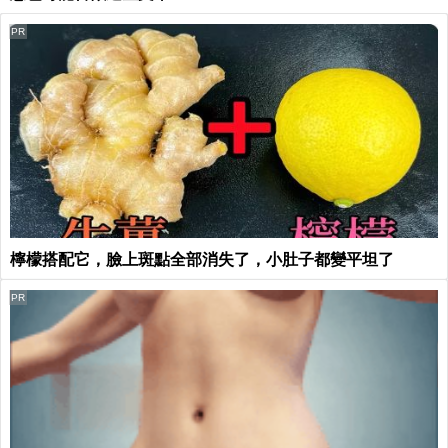
PR
檸檬搭配它，臉上斑點全部消失了，小肚子都變平坦了
PR