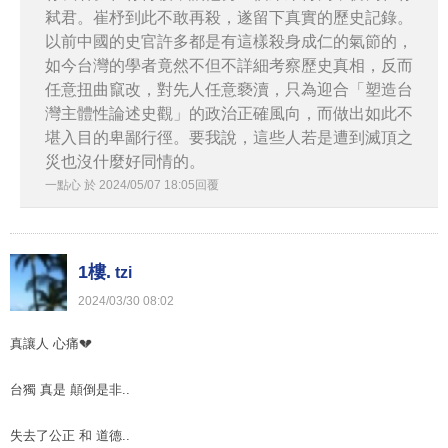
弒君。崔杼到此不敢再殺，遂留下真實的歷史記錄。
以前中國的史官許多都是有這樣殺身成仁的氣節的，
如今台灣的學者竟然不但不詳細考察歷史真相，反而
任意扭曲竄改，對先人任意褻瀆，只為迎合「塑造台
灣主體性論述史觀」的政治正確風向，而做出如此不
堪入目的卑鄙行徑。要我說，這些人若是遭到滅頂之
災也沒什麼好同情的。
一點心
於
2024
/
05
/
07
18
:
05
回覆
1樓.
tzi
2024
/
03
/
30
08
:
02
真讓人 心痛💔
台獨 真是 顛倒是非..
失去了公正 和 道德..