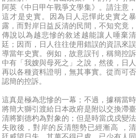
阿英《中日甲午戰爭文學集》。請注意，
這才是史實。因為日人忌憚此史實之暴
露，而對岸日益反清的民間，不知究竟，
傳說以為越悲慘的敘述越能讓人唾棄清
廷；因而，日人往往使用錯誤的資訊來誤
導當年史實。例如，故意誤刊，稱簡控訴
中有「我嫂與母死之」之說，然後，日人
再以各種資料證明，無其事實。從而可否
認簡的控訴。
這真是極為悲慘的一幕；不過，據稱當時
將簡大獅引渡給日本政府是附以交換滯臺
清將劉德杓為對象的；但是時當戊戍變法
失敗後，對岸的反清態勢已經漸高 ，清
廷威望日失，其萬不得已處，已少有人同