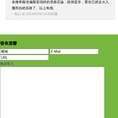
各種卑鄙伎倆製造瑣碎的歪曲言論，顛倒是非，實在已經走火入
魔而自絶其路了。以上有感。
一點心
於
2024
/
03
/
30
18
:
56
回覆
發表迴響
會員登入