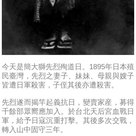
今天是簡大獅先烈殉道日。1895年日本殖
民臺灣，先烈之妻子、妹妹、母親與嫂子
皆遭日軍殺害，子侄其後亦遭殺害。
先烈遂而揭竿起義抗日，變賣家産，募得
千餘部眾嚮應加入。於台北天后宮血戰日
軍，給予日寇沉重打擊。其後多次交戰，
轉入山中固守三年。