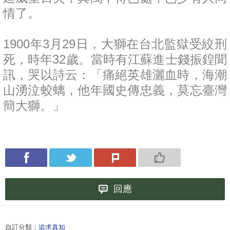
情了。
1900年3月29日，大獅在台北監獄受絞刑
死，時年32歲。當時有江蘇進士錢振鍠聞
訊，哭以詩云：「痛絕英雄灑血時，海潮
山湧泣蛟螭，他年國史傳忠義，莫忘臺灣
簡大獅。」
回應
自訂分類：
追求真知