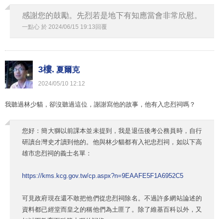
感謝您的鼓勵。先烈若是地下有知應當會非常欣慰。
一點心
於
2024
/
06
/
15
19
:
13
回覆
3樓.
夏爾克
2024
/
05
/
10
12
:
12
我聽過林少貓，卻沒聽過這位，謝謝寫他的故事，他有入忠烈祠嗎？
您好：簡大獅以前課本並未提到，我是退伍後考公務員時，自行
研讀台灣史才讀到他的。他與林少貓都有入祀忠烈祠，如以下高
雄市忠烈祠的義士名單：
https://kms.kcg.gov.tw/cp.aspx?n=9EAAFE5F1A6952C5
可見政府現在還不敢把他們從忠烈祠除名。不過許多網站論述的
資料都已經堂而皇之的稱他們為土匪了。除了維基百科以外，又