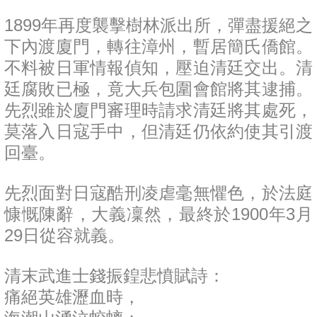
1899年再度襲擊樹林派出所，彈盡援絕之
下內渡廈門，轉往漳州，暫居簡氏僑館。
不料被日軍情報偵知，壓迫清廷交出。清
廷腐敗已極，竟大兵包圍會館將其逮捕。
先烈雖於廈門審理時請求清廷將其處死，
莫落入日寇手中，但清廷仍依約使其引渡
回臺。
先烈面對日寇酷刑凌虐毫無懼色，於法庭
慷慨陳辭，大義凜然，最終於1900年3月
29日從容就義。
清末武進士錢振鍠悲憤賦詩：
痛絕英雄瀝血時，