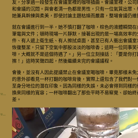
友，分享過一段發生在會議室裡的咖啡插曲。會議室裡，公司
和會議的沉悶。與會者清一色都是男性，只有一位氣質出眾、
她兼具幹練與柔美，即使討論主題枯燥而嚴肅，整場會議仍維
就在會議進行到一半，她不慎打翻了咖啡，棕色的液體瞬間在
筆電與文件；頓時現場一片靜默，接著出現的是一場高效率的
件、有人遞上衛生紙、有人擦拭桌面，甚至已有人衝出會議室
恢復整潔，只留下空氣中那股淡淡的咖啡香；這時一位同事笑
啡，大概就不是這個待遇了。」另一位立刻接話：「要是你打
擦！」這時笑聲四起，然後繼續未完的會議議程。
會後，並沒有人因此提議禁止在會議室喝咖啡，畢竟那樣未免
的意外卻看見一杯打翻的咖啡背後，實際上還包含了我們對一
至身分地位的潛在印象。因為同樣的失誤，未必會得到同樣的
換來同樣的寬容；一杯咖啡翻出了那些平時不易察覺、卻始終
e...
差。
e...