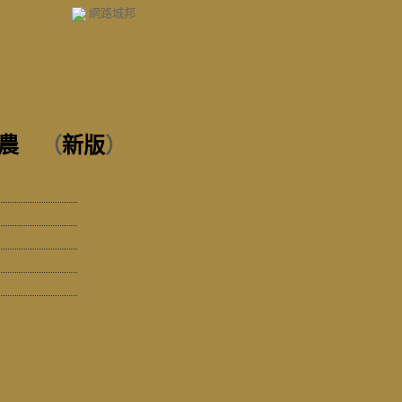
網路城邦
農
（
新版
）