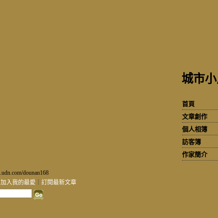
城市小
首頁
文章創作
個人相簿
訪客簿
作家簡介
.udn.com/dounan168
｜
加入我的最愛
｜
訂閱最新文章