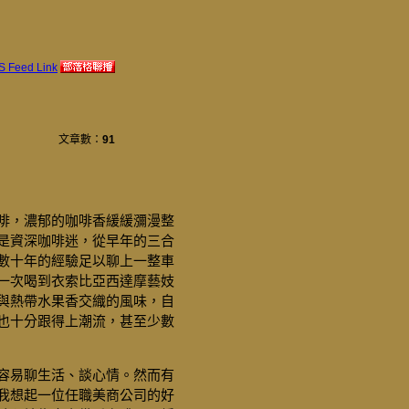
文章數：
91
啡，濃郁的咖啡香緩緩瀰漫整
是資深咖啡迷，從早年的三合
數十年的經驗足以聊上一整車
一次喝到衣索比亞西達摩藝妓
與熱帶水果香交織的風味，自
也十分跟得上潮流，甚至少數
容易聊生活、談心情。然而有
我想起一位任職美商公司的好