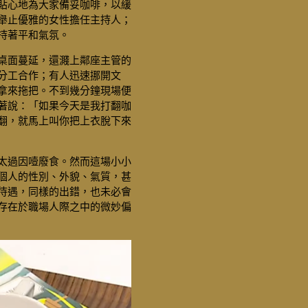
貼心地為大家備妥咖啡，以緩
舉止優雅的女性擔任主持人；
持著平和氣氛。
桌面蔓延，還濺上鄰座主管的
分工合作；有人迅速挪開文
拿來拖把。不到幾分鐘現場便
著說：「如果今天是我打翻咖
翻，就馬上叫你把上衣脫下來
太過因噎廢食。然而這場小小
個人的性別、外貌、氣質，甚
待遇，同樣的出錯，也未必會
存在於職場人際之中的微妙偏