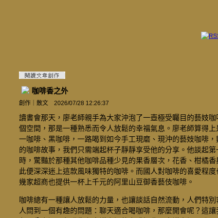
咖啡香之外
創作
｜
散文
2026/07/28 12:26:37
讀書會那天，廖老師親手為大家沖泡了一壺極受矚目的藝妓咖
個空間，那是一種熟悉而令人放鬆的幸福氣息。廖老師算得上
一咖啡、黑咖啡，一路喝到如今手工現磨、現沖的藝妓咖啡，
的咖啡故事，我們只需端起杯子靜靜享受他的分享。他談起第
時，驚豔於那種其他咖啡品種少見的果香層次，花香、柑橘香
此便深深迷上這款風味獨特的咖啡。而國人對咖啡的喜愛程度
幾家超商也提供一杯上千元的阿里山豆御香藝伎咖啡。
咖啡總有一種讓人放鬆的力量，也讓談話自然流動，人們特別
人問到一個有趣的問題：聊天適合喝咖啡，那麼開會呢？這讓