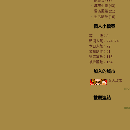
‧
讀書會 (11)
‧
城市小農 (43)
‧
雲淡風輕 (21)
‧
生活隨筆 (16)
個人小檔案
等 級：8
點閱人氣：274674
本日人氣：72
文章創作：91
留言篇數：115
被推薦數：
154
加入的城市
女人故事
mor
推薦連結
mor