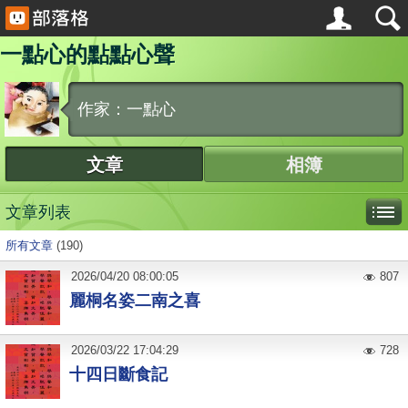
一點心的點點心聲
作家：一點心
文章
相簿
文章列表
所有文章
(190)
2026
/
04
/
20
08:00:05
807
麗桐名姿二南之喜
2026
/
03
/
22
17:04:29
728
十四日斷食記