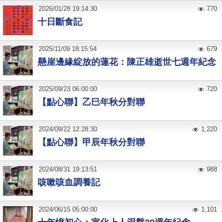
2026
/
01
/
28
19:14:30
770
十日斷食記
2025
/
11
/
09
18:15:54
679
懸崖邊緣綻放的蓮花：陳正雄逝世七週年紀念
2025
/
09
/
23
06:00:00
720
【點心聯】乙巳年秋分對聯
2024
/
09
/
22
12:28:30
1,220
【點心聯】甲辰年秋分對聯
2024
/
08
/
31
19:13:51
988
咳嗽咳血調養記
2024
/
06
/
15
05:00:00
1,101