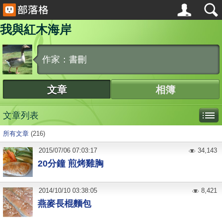
我與紅木海岸
作家：書刪
文章
相簿
文章列表
所有文章
(216)
2015
/
07
/
06
07:03:17
34,143
20分鐘 煎烤雞胸
2014
/
10
/
10
03:38:05
8,421
燕麥長棍麵包