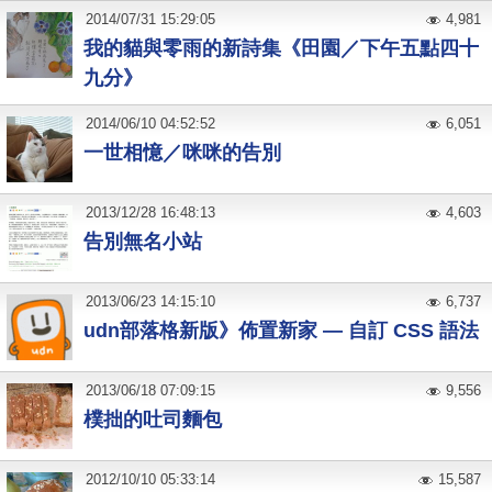
2014
/
07
/
31
15:29:05
4,981
我的貓與零雨的新詩集《田園／下午五點四十
九分》
2014
/
06
/
10
04:52:52
6,051
一世相憶／咪咪的告別
2013
/
12
/
28
16:48:13
4,603
告別無名小站
2013
/
06
/
23
14:15:10
6,737
udn部落格新版》佈置新家 — 自訂 CSS 語法
2013
/
06
/
18
07:09:15
9,556
樸拙的吐司麵包
2012
/
10
/
10
05:33:14
15,587