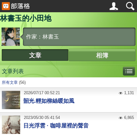
林書玉的小田地
作家：林書玉
文章
相簿
文章列表
所有文章
(56)
2026
/
07
/
17
00:52:21
1,131
韶光.輕如柳絲暖如風
2023
/
05
/
30
05:41:54
6,865
日光浮雲 · 咖啡屋裡的聲音