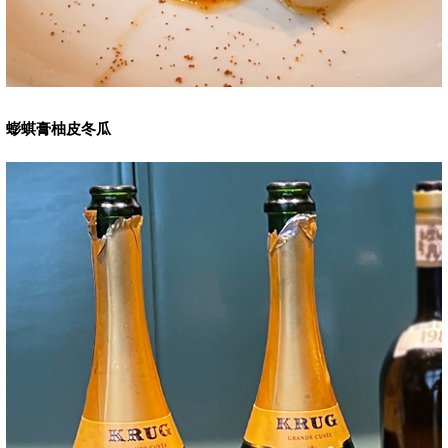
蟛蜞膏柚皮冬瓜