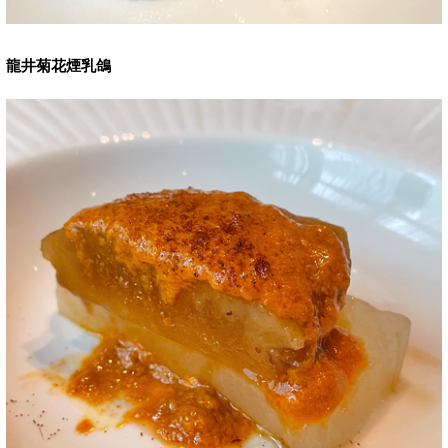
龍井菊花煙乳鴿