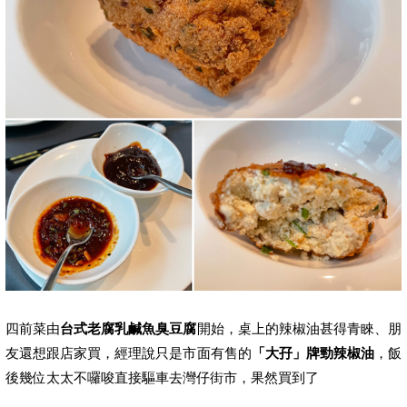
四前菜由
台式老腐乳鹹魚臭豆腐
開始，桌上的辣椒油甚得青睞、朋
友還想跟店家買，經理說只是市面有售的
「大孖」牌勁辣椒油
，飯
後幾位太太不囉唆直接驅車去灣仔街市，果然買到了