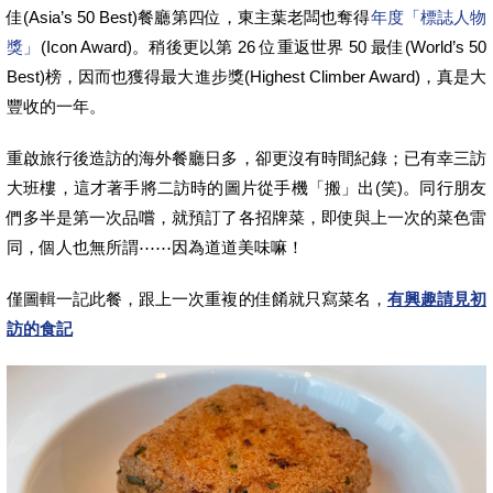
佳(Asia’s 50 Best)餐廳第四位，東主葉老闆也奪得
年度「標誌人物
獎」
(Icon Award)。稍後更以第 26 位重返世界 50 最佳(World’s 50
Best)榜，因而也獲得最大進步獎(Highest Climber Award)，真是大
豐收的一年。
重啟旅行後造訪的海外餐廳日多，卻更沒有時間紀錄；已有幸三訪
大班樓，這才著手將二訪時的圖片從手機「搬」出(笑)。同行朋友
們多半是第一次品嚐，就預訂了各招牌菜，即使與上一次的菜色雷
同，個人也無所謂⋯⋯因為道道美味嘛！
僅圖輯一記此餐，跟上一次重複的佳餚就只寫菜名，
有興趣請見初
訪的食記