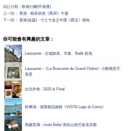
自訂分類：
飲食行腳(中港澳)
上一則：
香港 - 精采依然《甬府》午宴
下一則：
香港(短篇) - 寸土寸金之中環《酉玉》燒鳥
你可能會有興趣的文章：
Lausanne - 古城旅居、市集、Balik 鮭魚
Lausanne -《La Brasserie du Grand Chêne》小館愜意不
羨星
台北外食 ‧ 2025 & Final
科摩湖 - 湖濱精品旅館《VISTA Lago di Como》
馬嬌雷湖 - Isola Bella 湖光山色巴洛克宮殿