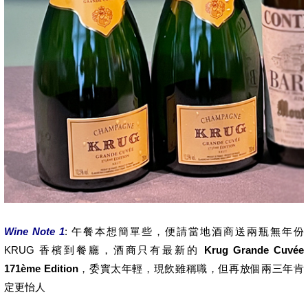
Wine Note 1
: 午餐本想簡單些，便請當地酒商送兩瓶無年份
KRUG 香檳到餐廳，酒商只有最新的
Krug Grande Cuvée
171ème Edition
，委實太年輕，現飲雖稱職，但再放個兩三年肯
定更怡人