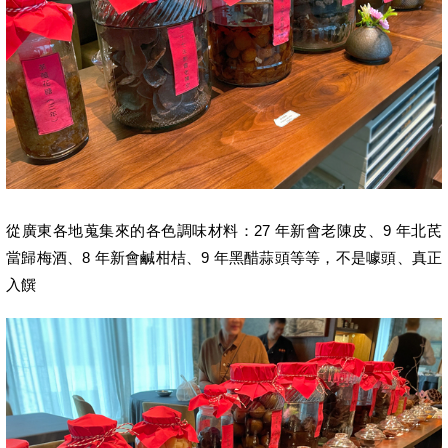
從廣東各地蒐集來的各色調味材料：27 年新會老陳皮、9 年北芪
當歸梅酒、8 年新會鹹柑桔、9 年黑醋蒜頭等等，不是噱頭、真正
入饌