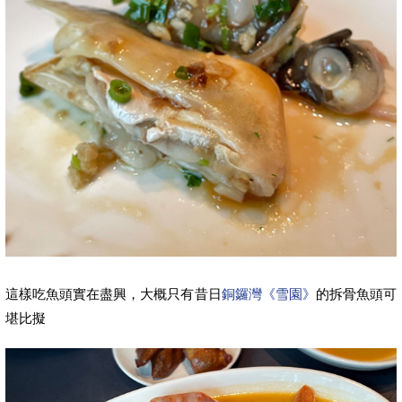
這樣吃魚頭實在盡興，大概只有昔日
銅鑼灣《雪園》
的拆骨魚頭可
堪比擬