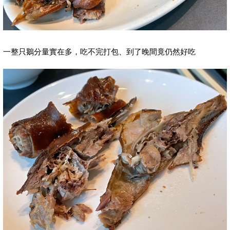
一整只鵝分量實在多，吃不完打包、到了晚間竟仍然好吃