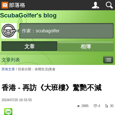
ScubaGolfer's blog
作家：scubagolfer
文章
相簿
文章列表
所有文章
/
目前分類：休閒生活|美食
香港 - 再訪《大班樓》驚艷不減
2024
/
07
/
20
18:33:55
2885
4
30