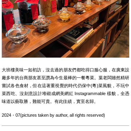
大班樓美味一如初訪，沒去過的朋友們都吃得口服心服，在廣東設
廠多年的台商朋友甚至讚為今生最棒的一餐粵菜。葉老闆雖然精研
嘗試各色食材，但在這著重視覺的時代仍保中(粵)菜風貌，不玩中
菜西吃、沒刻意設計堆砌成網美網紅 Instagrammable 樣貌，全憑
味道以藝取勝，難能可貴。有此佳績，實至名歸。
2024・07(pictures taken by author, all rights reserved)