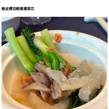
豬皮櫻花蝦燉遲菜芯