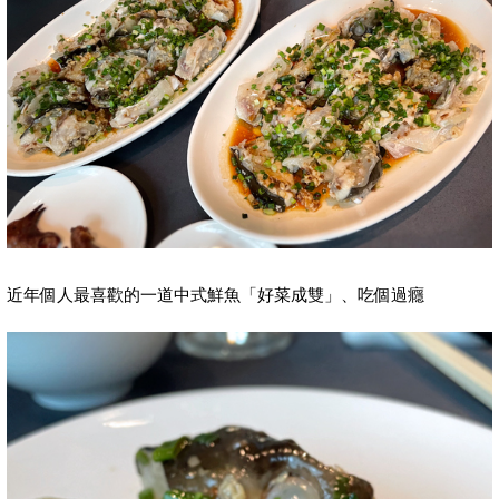
近年個人最喜歡的一道中式鮮魚「好菜成雙」、吃個過癮