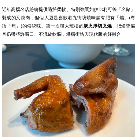
近年高檔名店紛紛提供過於柔軟、特別強調如伊比利可等「名豬」
製成的叉燒肉，但個人還是喜歡港九街坊燒味舖有肥有「燶」(粵
語「焦」)的傳統味。第一次嚐大班樓的
炭火厚切叉燒
，肥燶皆備
且仍帶些許嚼口、不流於軟爛，堪稱街坊與現代版的好融合