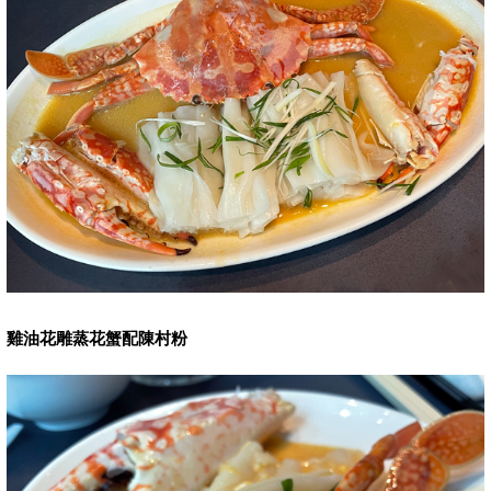
雞油花雕蒸花蟹配陳村粉