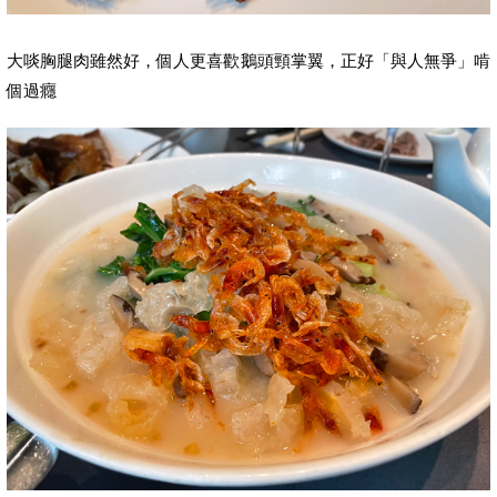
大啖胸腿肉雖然好，個人更喜歡鵝頭頸掌翼，正好「與人無爭」啃
個過癮