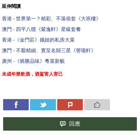
延伸閱讀
香港 - 世界第一？精彩、不落俗套《大班樓》
澳門 - 四平八穩《紫逸軒》星級套餐
香港 -《金門莊》娥姐的私房大菜
澳門 - 不厭精細、實至名歸三星《譽瓏軒》
廣州 -《炳勝品味》粵菜新貌
未成年禁飲酒，酒駕害人害己
回應