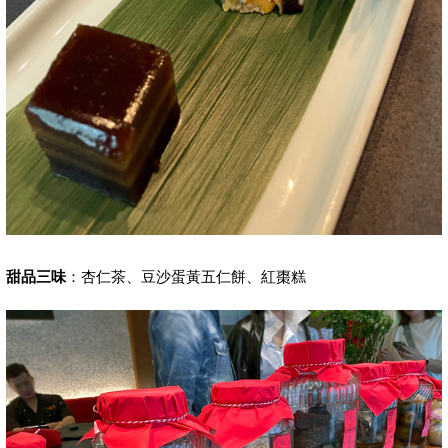
甜品三味
：杏仁茶、豆沙蛋黃五仁餅、紅棗糕