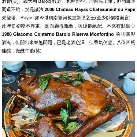
酒會(笑)。義大利 Barolo 較老、也輕盈些，理應先上陣，但開瓶時
間還不夠，於是讓法
2006 Chateau Rayas Chateauneuf du Pape
先登場。Rayas 如今堪稱南隆河教皇新堡之王(至少以價格而言)，
此年份卻較不厚重、反而顯得雅緻，與燻鵝絕配。本來有點擔心
1988 Giacomo Conterno Barolo Riserva Monfortino
的瓶塞與
酒況，但開出來並無問題，已是老酒色澤、但香氣仍豐。八位四瓶
佳釀，微醺午後(笑)