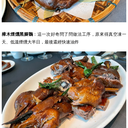
樟木煙燻黑腳鵝
：這一次好奇問了問做法工序，原來得真空凍一
天、低溫煙燻大半日，最後還經快速油炸