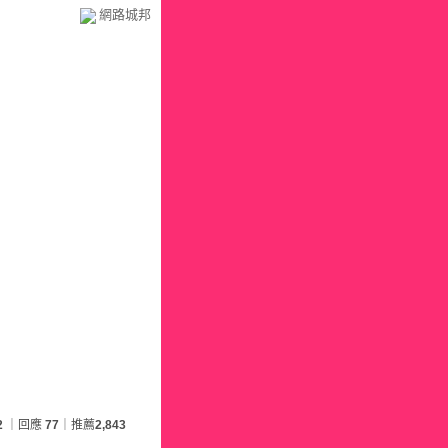
網路城邦
2
｜回應
77
｜推薦
2,843