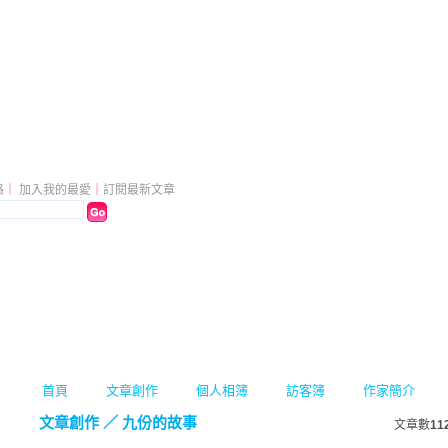
部落格
（
新版
）
格
｜
加入我的最愛
｜
訂閱最新文章
首頁
文章創作
個人相簿
訪客簿
作家簡介
文章創作
／
九份的故事
文章數
11