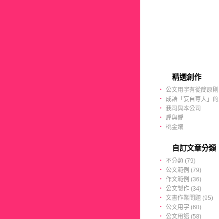
精選創作
‧
公文用字有從簡原則
‧
成語「妄自尊大」的
‧
我司與本公司
‧
雇與僱
‧
桃金孃
自訂文章分類
‧
不分類 (79)
‧
公文範例 (79)
‧
作文範例 (36)
‧
公文製作 (34)
‧
文書作業問題 (95)
‧
公文用字 (60)
‧
公文用語 (58)