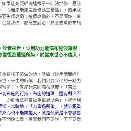
，如果能夠照經論這樣子來如法地修，應該
。「心若未能如是薰修應生憂惱」，如果我
該要生起憂惱；這個憂惱心，不是讓你一直
、促發我們，願意去對治、願意去薰修布施
，於當來世，少用功力能滿布施波羅蜜
亦當恆為重過所染，於當來世心不趣入，
能夠這樣子來做的話，就如《妙手請問經》
來世、來生的時候，我們只要少少的一點力
羅蜜多」，就能夠來圓滿布施度。「若此一
一切布施的行持、布施的道理，還有對治不
，「即於現法亦當恆為重過所染」，我們現
恆常、常時地，「為重過所染」，就染犯重
將來心也不能夠趣入，就是他還是不會歡喜
在不開始去做，其實我們不要說一下子要做
。