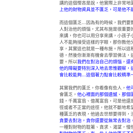
講的這個慳吝是說，他實際上非常地
上他的財物資具並不匱乏，可是他不
而這個匱乏…因為有的時候，我們要
人對治他的煩惱，尤其布施是很重要
來講，你也可以用分享來講，小孩子
人不能夠接受這樣的字眼，那你教他
享，其實這也就是一種布施。所以這
德，然後你漸漸有機會去學習佛法，
要。所以
我們在對治自己的煩惱，還
他的障礙要特別深入地去思惟觀察，
會比較能夠…這個著力點會比較精準
其實我們的匱乏，你看像有些人，
他
會匱乏，
他心裡面的那個遺憾、那個
錢，千萬富翁、億萬富翁，可是他還
徑或者不正當的途徑，他就不斷地希
種匱乏的表現，他過去世想要得到，
貪要去對治，貪你還要從無常去對治
一種對財物的耽著、貪求、渴望，慢