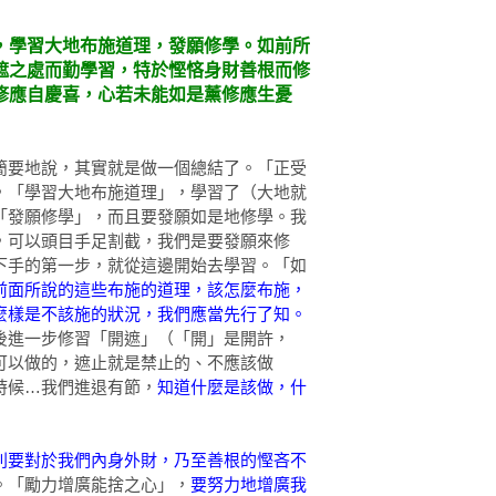
，學習大地布施道理，發願修學。如前所
遮之處而勤學習，特於慳悋身財善根而修
修應自慶喜，心若未能如是薰修應生憂
簡要地說，其實就是做一個總結了。「正受
，「學習大地布施道理」，學習了（大地就
「發願修學」，而且要發願如是地修學。我
，可以頭目手足割截，我們是要發願來修
下手的第一步，就從這邊開始去學習。「如
前面所說的這些布施的道理，該怎麼布施，
麼樣是不該施的狀況，我們應當先行了知。
後進一步修習「開遮」（「開」是開許，
可以做的，遮止就是禁止的、不應該做
時候…我們進退有節，
知道什麼是該做，什
別要對於我們內身外財，乃至善根的慳吝不
。「勵力增廣能捨之心」，
要努力地增廣我