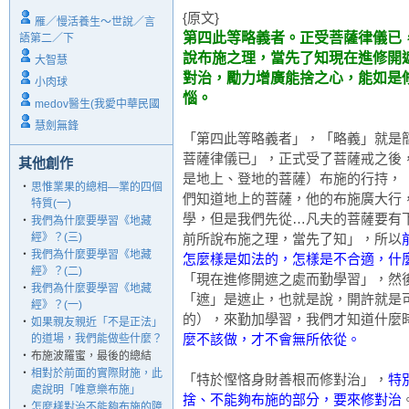
{原文}
雁／慢活養生～世說／言
第四此等略義者。正受菩薩律儀已
語第二／下
說布施之理，當先了知現在進修開
大智慧
對治，勵力增廣能捨之心，能如是
小肉球
惱。
medov醫生(我愛中華民國
慧劍無鋒
「第四此等略義者」，「略義」就是
菩薩律儀已」，正式受了菩薩戒之後
其他創作
是地上、登地的菩薩）布施的行持，
‧
思惟業果的總相—業的四個
們知道地上的菩薩，他的布施廣大行
特質(一)
學，但是我們先從…凡夫的菩薩要有
‧
我們為什麼要學習《地藏
經》？(三)
前所說布施之理，當先了知」，所以
‧
我們為什麼要學習《地藏
怎麼樣是如法的，怎樣是不合適，什
經》？(二)
「現在進修開遮之處而勤學習」，然
‧
我們為什麼要學習《地藏
「遮」是遮止，也就是說，開許就是
經》？(一)
的），來勤加學習，我們才知道什麼
‧
如果親友親近「不是正法」
麼不該做，才不會無所依從。
的道場，我們能做些什麼？
‧
布施波羅蜜，最後的總結
‧
相對於前面的實際財施，此
「特於慳悋身財善根而修對治」，
特
處說明「唯意樂布施」
捨、不能夠布施的部分，要來修對治
‧
怎麼樣對治不能夠布施的障