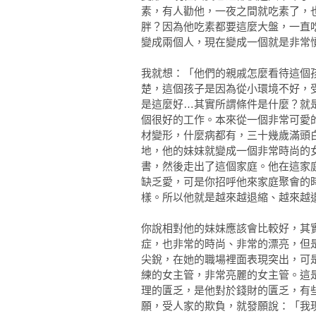
素，有人勸他，一夜之間就吃素了，
胖？因為他吃素都要這麼大盤，一直
變成兩個人，現在變成一個就是非常
我就想：「他們的親戚怎麼看待這個
楚，這個孩子是因為從小環境不好，
是這麼好…其實所謂條件是什麼？就
個很好的工作。本來從一個非常可愛
材變形，什麼病都有，三十幾歲滿頭
地，他的妹妹就變成一個非常時尚的
書，然後走出了這個家庭。他在這家
缺乏愛，可是你招呼他來家庭聚會的
樣。所以他就是越來越退縮、越來越
你說相對他的妹妹應該會比較好，其
症，也非常的時尚、非常的漂亮，但
尖銳，在她的職場裡面表現突出，可
練的女主管，非常亮麗的女主管。這
理的匱乏，是他對於錢財的匱乏，有
願，受人家的欺負，就發願說：「我