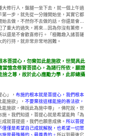
種大修行人，盤腿一坐下去，就一個上午過
手第一步，就先從一分鐘開始坐，其實它都
開始去做，不然你不去做的話，你還是會…
犯了重大的過失，將來…因為你沒有薰修，
所以還是不會歡喜修行。「極難趣入諸菩薩
大的行持，就非常非常地困難。
根本菩提心，勿棄如此能施欲，世間具此
應當憶念修習菩提心，為諸行所依，願證
能捨之尊，故於此心應勵力學，此即總攝
提心」，
布施的根本就是菩提心，我們根本
此能施欲」，
不要棄捨這樣能施的善法欲，
此能施欲，佛說此為施中尊」，佛陀說，世
布施。我們知道，菩提心就是希望能夠「為
生成就菩提道，我們也願意成佛。
所以菩提
不僅僅是希望自己成就解脫，也希望一切眾
布施是最殊勝的、最尊貴的。
所以到最後它