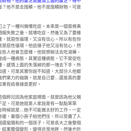
是財物，他的匱乏是感情上面的匱乏，得不
面？他不是去囤積，他不是囤積財物，可是
犯上了一種叫做嗜吃症。本來是一個苗條美
婚姻失敗之後，就嗜吃症，然後又為了要維
樣，就惡性循環，又沒有信心。所以有些你
就是惡性循環，他這樣子他又沒有信心，然
有些人他會怎麼樣，他就想辦法去吃瀉藥、
變成一種病態。其實這種病態，它不是從吃
種、感情上面的失落掉的那一塊去下手。所
知道，可是其實你說不知道，大部分人他都
我們業力的枷鎖，就是自己要…還是真的要
如果有結善緣是更好。
這個師兄因為他家庭裡面，就是因為他父親
不足，可是她就是人家說是有一點點笨笨
有時候就是…她不可能做太好的工作，一定
旁邊，蓋個小房子給他們住，所以受盡了人
個還蠻隨和的一個孩子，可是長大之後整個
，結果整個變形，變得非常地胖，然後也吃