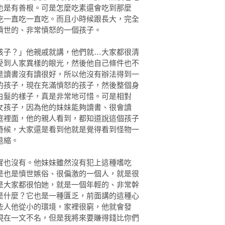
也是有善根。可是怎麼吃素還會吃到那麼
吃一直吃一直吃。而且小時候跟長大，完全
憤世的、非常憤怒的一個孩子。
孩子？」他親戚就講，他們就…大家都很清
受到人家異樣的眼光，然後他自己條件也不
是讀書沒有讀很好，所以他沒有辦法得到一
的孩子，現在充滿憤怒的孩子，然後整個身
白髮的樣子，真是非常地可惜。可是相對
女孩子，因為他的妹妹能夠讀書、很會讀
庭裡面，他的親人看到，都知道說這個孩子
時候，大家還是看到他就是覺得看到怪物一
退縮。
實也沒有。他妹妹雖然沒有犯上這種嗜吃
是也是憤世嫉俗、很偏激的一個人，就是很
是大家都很怕她，就是一個年輕的、非常幹
是什麼？它也是一種匱乏，前面講的這種心
些人他從小的環境，家裡很窮，他就會發
現在一文不名，但是我將來要賺得錢比你們