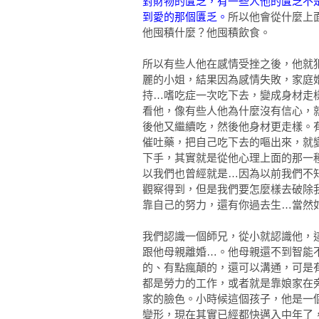
對財物的匱乏，有一些人他的匱乏不
到愛的那個匱乏。
所以他會從什麼上
他囤積什麼？他囤積飲食。
所以有些人他在感情受挫之後，他就
麗的小姐，結果因為感情失敗，家庭
持…嗜吃症一次吃下去，變成身材走
看他，像有些人他為什麼沒有信心，
後他又繼續吃，然後他身材更走樣。
催吐藥，把自己吃下去的嘔出來，就
下手，其實就是從他心理上面的那一
以我們也曾經就是…因為以前我們不
觀察得到，但是我們要怎麼樣去破除
靠自己的努力，還有你過去生…當然
我們認識一個師兄，從小就認識他，
跟他母親離婚…。他母親還不到智能
的、有點瘋顛的，還可以溝通，可是
都是勞力的工作，或者就是靠娘家在
家的臉色。小時候這個孩子，他是一
變形，現在其實已經都快邁入中年了