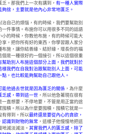
匱乏。那我們上一次有講到，
有一種人實際
能夠捨，主要就是他內心非常地匱乏。
對治自己的煩惱，有的時候，我們要幫助別
的一件事情。布施你可以用很多不同的話語
小小的時候，你教他布施，有的時候可能大
分享，把你所有好的東西，你學習跟人家分
種布施，讓你結善緣、結好緣，增長你的福
這個是一種很好的一個接引，所以這個很重
有幫助別人布施這個部分上面，我們就對於
這樣我們在自我對治跟幫助別人上面，可能
一點，也比較能夠幫助自己跟他人。
可能他過去世就是因為匱乏的關係
，為什麼
匱乏感，帶到這一世
，所以他急著現在很有
是一直想要，不停地要，不管是用正當的途
望囤積。所以為什麼要囤積，囤積它就是一
沒有得到。所以
最終還是要從內心的貪欲，
，認識到財物的無常
，這樣子他慢慢地把這
慢地減淡減淡。
其實我們人的匱乏感，除了