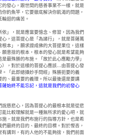
它的發心，跟世間的慈善事業不一樣，就是
給你釣魚竿，它要徹底解決你飢渴的問題，
死輪迴的痛苦。
所依」，就是應當要憶念、修習，因為我們
提心，這菩提心是「為諸行」，就是菩薩萬
捨根本」，願求證成佛的大菩提果位，這樣
、願意捨的根本，根本的發心就是希望能夠
這是最殊勝的布施。「故於此心應勵力學」
心），對於這樣的菩提心應該…由菩提心發
學。「此即總攝妙手問經」殊勝扼要的義
要的、最重要的義理。所以最後還是要講
菩薩始終不能忘記，這就是我們的初發心
們說慈悲心，因為菩提心的最根本就是從悲
可能比較理解就是一種無所求的愛心吧，就
布施，就是我們布施行的指導方針，也是希
我們最終的目的、最終的目標。對於慳吝，
堂有講到，有的人他的不能夠捨，我們前面