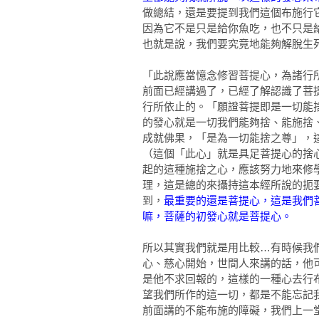
做總結，還是要提到我們這個布施行
因為它不是只是給你魚吃，也不只是
也就是說，我們要究竟地能夠解脫生
「此說應當憶念修習菩提心，為諸行
前面已經講過了，已經了解認識了菩
行所依止的。「願證菩提即是一切能
的發心就是一切我們能夠捨、能施捨
成就佛果，「是為一切能捨之尊」，
（這個「此心」就是具足菩提心的捨
起的這種施捨之心，應該努力地來修
理，這是總的來攝持這本經所說的扼
到，
最重要的還是菩提心，這是我們
嘛，菩薩的初發心就是菩提心。
所以其實我們就是用比較…有時候我
心、慈心開始，世間人來講的話，他
是他不求回報的，這樣的一種心去行
望我們所作的這一切，都是不能忘記
前面講的不能布施的障礙，我們上一