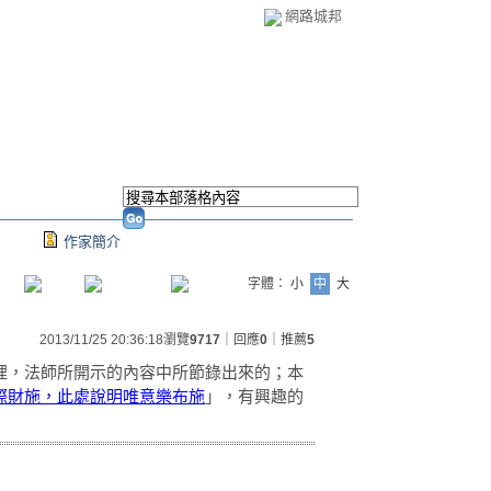
網路城邦
作家簡介
字體：
小
中
大
2013/11/25 20:36:18
瀏覽
9717
｜回應
0
｜推薦
5
裡，法師所開示的內容中所節錄出來的；本
際財施，此處說明唯意樂布施
」，有興趣的