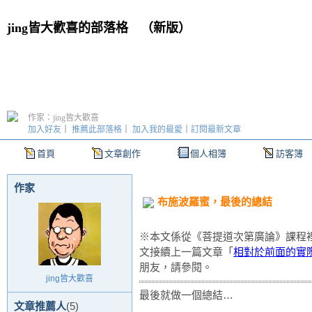
jing皆大歡喜的部落格
（
新版
）
作家：jing皆大歡喜
加入好友
｜
推薦此部落格
｜
加入我的最愛
｜
訂閱最新文章
首頁
文章創作
個人相簿
訪客簿
作家
布施波羅蜜，最後的總結
※本文係從《菩提道次第廣論》課程
文接續上一篇文章「
相對於前面的實
朋友，請參閱。
jing皆大歡喜
最後就做一個總結…
文章推薦人
(5)