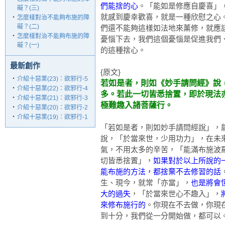
們能捨的心
。「能如是修應自慶喜」
礙？(三)
就感到慶幸歡喜，就是一種欣慰之心
‧
怎麼樣對治不能夠布施的障
礙？(二)
們還不能夠這樣如法地來薰修，就應
‧
怎麼樣對治不能夠布施的障
憂惱下去，我們這個憂惱是促進我們
礙？(一)
的這種捨心。
最新創作
{原文}
‧
介紹十惡業(23)：欲邪行-5
若如是者，則如《妙手請問經》說
‧
介紹十惡業(22)：欲邪行-4
多。若此一切皆悉捨置，即於現法
‧
介紹十惡業(21)：欲邪行-3
極難趣入諸菩薩行。
‧
介紹十惡業(20)：欲邪行-2
‧
介紹十惡業(19)：欲邪行-1
「若如是者，則如妙手請問經說」，
說，「於當來世，少用功力」，在未
氣，不用太多的辛苦，「能滿布施波
切皆悉捨置」，
如果對於以上所說的
能布施的方法，都捨棄不去修習的話
生、現今，就常「亦當」，
也是將會
大的過失
，「於當來世心不趣入」，
來修布施行的
。你現在不去做，你現
到十分，我們從一分開始做，都可以