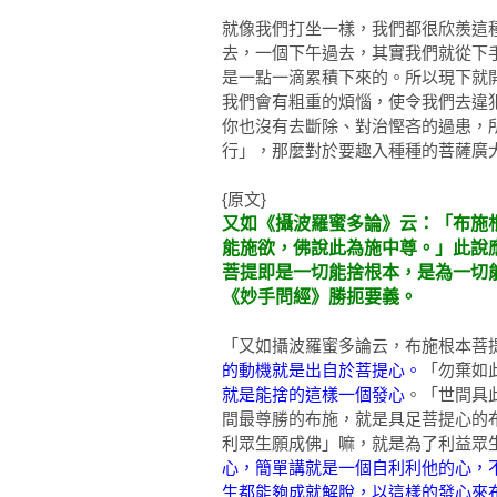
就像我們打坐一樣，我們都很欣羨這
去，一個下午過去，其實我們就從下
是一點一滴累積下來的。所以現下就
我們會有粗重的煩惱，使令我們去違
你也沒有去斷除、對治慳吝的過患，
行」，那麼對於要趣入種種的菩薩廣
{原文}
又如《攝波羅蜜多論》云：「布施
能施欲，佛說此為施中尊。」此說
菩提即是一切能捨根本，是為一切
《妙手問經》勝扼要義。
「又如攝波羅蜜多論云，布施根本菩
的動機就是出自於菩提心。
「勿棄如
就是能捨的這樣一個發心
。「世間具
間最尊勝的布施，就是具足菩提心的
利眾生願成佛」嘛，就是為了利益眾
心，簡單講就是一個自利利他的心，
生都能夠成就解脫，以這樣的發心來