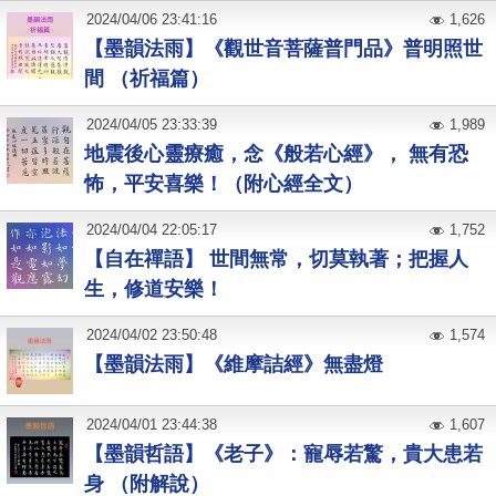
2024
/
04
/
06
23:41:16
1,626
【墨韻法雨】《觀世音菩薩普門品》普明照世
間 （祈福篇）
2024
/
04
/
05
23:33:39
1,989
地震後心靈療癒，念《般若心經》， 無有恐
怖，平安喜樂！（附心經全文）
2024
/
04
/
04
22:05:17
1,752
【自在禪語】 世間無常，切莫執著；把握人
生，修道安樂！
2024
/
04
/
02
23:50:48
1,574
【墨韻法雨】《維摩詰經》無盡燈
2024
/
04
/
01
23:44:38
1,607
【墨韻哲語】《老子》：寵辱若驚，貴大患若
身 （附解說）