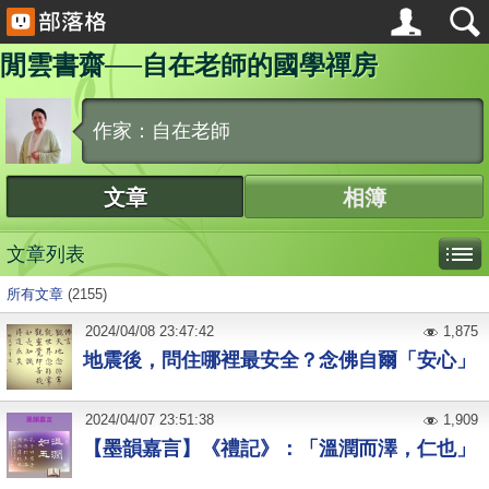
閒雲書齋──自在老師的國學禪房
作家：自在老師
文章
相簿
文章列表
所有文章
(2155)
2024
/
04
/
08
23:47:42
1,875
地震後，問住哪裡最安全？念佛自爾「安心」
2024
/
04
/
07
23:51:38
1,909
【墨韻嘉言】《禮記》：「溫潤而澤，仁也」