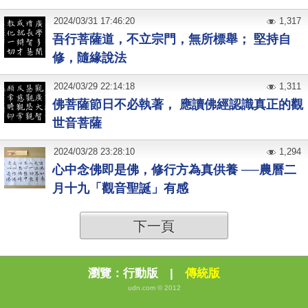
2024
/
03
/
31
17:46:20
1,317
吾行菩薩道，不立宗門，無所標舉； 堅持自
修，隨緣說法
2024
/
03
/
29
22:14:18
1,311
佛菩薩節日不必執著， 應讀佛經認識真正的觀
世音菩薩
2024
/
03
/
28
23:28:10
1,294
心中念佛即是佛，修行方為真供養 ──農曆二
月十九「觀音聖誕」有感
下一頁
瀏覽：
行動版
|
傳統版
udn.com © 2012