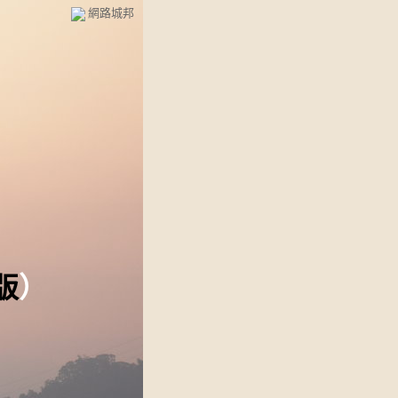
網路城邦
版
）