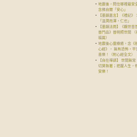
‧
地震後，問住哪裡最安
念佛自爾「安心」
‧
【墨韻嘉言】《禮記》
「溫潤而澤，仁也」
‧
【墨韻法雨】《觀世音
普門品》普明照世間 （
福篇）
‧
地震後心靈療癒，念《
心經》， 無有恐怖，平
喜樂！（附心經全文）
‧
【自在禪語】 世間無常
切莫執著；把握人生，
安樂！