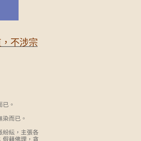
道，不涉宗
而已。
無染而已。
派紛紜，主張各
；假藉佛理，貪