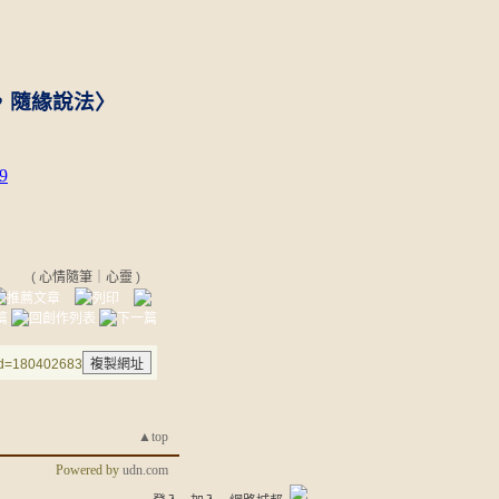
，隨緣說法〉
9
(
心情隨筆
｜
心靈
)
aid=180402683
▲top
Powered by
udn.com