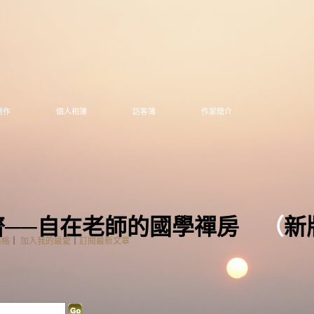
創作
個人相簿
訪客簿
作家簡介
齋──自在老師的國學禪房
（
新
落格
｜
加入我的最愛
｜
訂閱最新文章