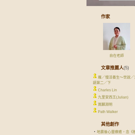
作家
自在老師
文章推薦人
(5)
雁／慢活養生～世說／
語第二／下
Charles Lin
九里安西王(Julian)
嵩麟淵明
Path Walker
其他創作
‧
地震後心靈療癒，念《