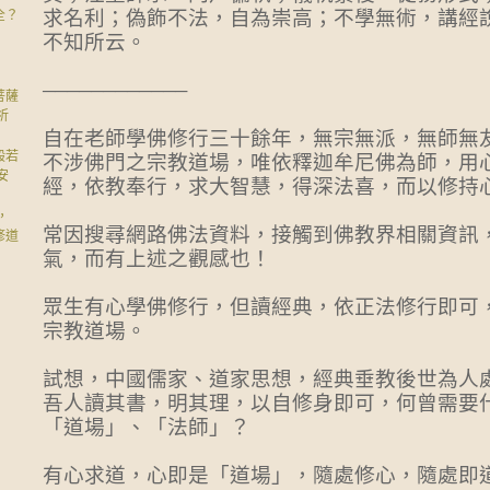
求名利；偽飾不法，自為崇高；不學無術，講經
全？
不知所云。
：
────────────
菩薩
祈
自在老師學佛修行三十餘年，無宗無派，無師無
般若
不涉佛門之宗教道場，唯依釋迦牟尼佛為師，用
安
經，依教奉行，求大智慧，得深法喜，而以修持
，
常因搜尋網路佛法資料，接觸到佛教界相關資訊
修道
氣，而有上述之觀感也！
眾生有心學佛修行，但讀經典，依正法修行即可
宗教道場。
試想，中國儒家、道家思想，經典垂教後世為人
吾人讀其書，明其理，以自修身即可，何曾需要
「道場」、「法師」？
有心求道，心即是「道場」，隨處修心，隨處即