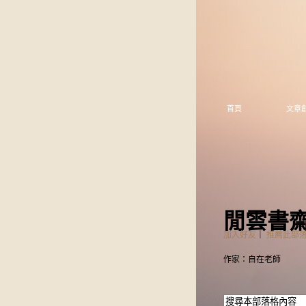
首頁
文章
閒雲書
加入好友
｜
推薦此部
作家：自在老師