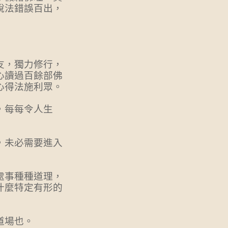
說法錯誤百出，
友，獨力修行，
心讀過百餘部佛
心得法施利眾。
，每每令人生
，未必需要進入
處事種種道理，
什麼特定有形的
道場也。