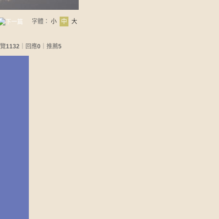
字體：
小
中
大
覽
1132
｜回應
0
｜推薦
5