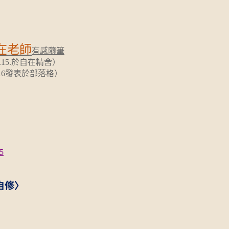
在老師
有感隨筆
.3.15.於自在精舍）
16
發表於部落格）
5
自修〉