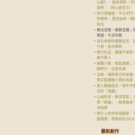
心經》， 無有恐怖，平
喜樂！（附心經全文）
‧
吾行菩薩道，不立宗門
所標舉； 堅持自修，隨
說法
‧
佛法至簡，佛教至雜；
修道，不涉宗教
‧
自在老師的確實定位：
行者、說法導師
‧
修行札記：講理不爭辯
達不罵人
‧
網路少看，節能減嘆； 
靜修行，法喜充滿
‧
法師、禪師身分的承擔 
修正臉書簡介資料有感
‧
道人隨緣說法，而不作
式的「演講」
‧
心無所求，唯求菩提； 
得「財緣」，無貪無求
淨為樂
‧
修行人的年終成績單： 
盈踏實，喜樂自在2023
最新創作