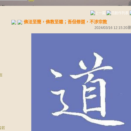
佛法至簡，佛教至雜；吾但修道，不涉宗教
2024/03/16 12:15:20
瀏
言
般若