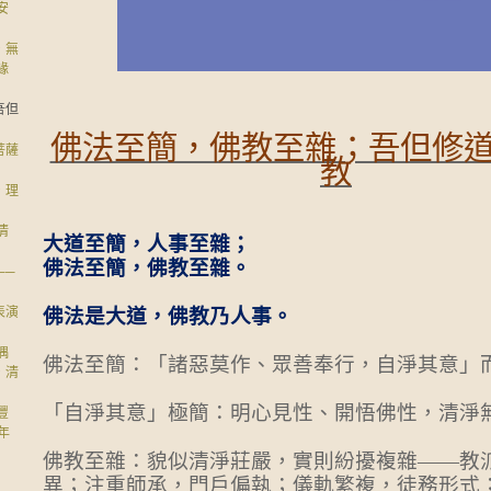
安
，無
緣
吾但
佛法至簡，佛教至雜；吾但修
菩薩
教
，理
清
大道至簡，人事至雜；
佛法至簡，佛教至雜。
──
佛法是大道，佛教乃人事。
表演
偶
佛法至簡：「諸惡莫作、眾善奉行，自淨其意」
，清
「自淨其意」極簡：明心見性、開悟佛性，清淨
豐
年
佛教至雜：貌似清淨莊嚴，實則紛擾複雜——
教
異；注重師承，門戶偏執；儀軌繁複，徒務形式