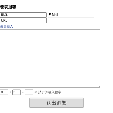
發表迴響
會員登入
+
=
※ 請計算輸入數字
送出迴響