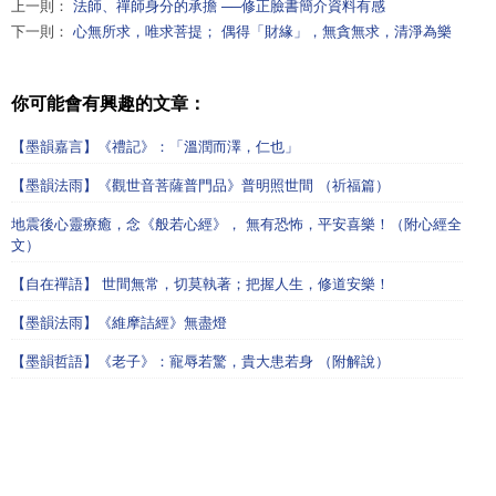
上一則：
法師、禪師身分的承擔 ──修正臉書簡介資料有感
下一則：
心無所求，唯求菩提； 偶得「財緣」，無貪無求，清淨為樂
你可能會有興趣的文章：
【墨韻嘉言】《禮記》：「溫潤而澤，仁也」
【墨韻法雨】《觀世音菩薩普門品》普明照世間 （祈福篇）
地震後心靈療癒，念《般若心經》， 無有恐怖，平安喜樂！（附心經全
文）
【自在禪語】 世間無常，切莫執著；把握人生，修道安樂！
【墨韻法雨】《維摩詰經》無盡燈
【墨韻哲語】《老子》：寵辱若驚，貴大患若身 （附解說）