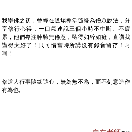
我學佛之初，曾經在道場禪堂隨緣為僧眾說法，分
享修行心得，一口氣連說三個小時不中斷、不疲
累，他們專注聆聽無倦意，聽得如醉如癡，直讚我
講得太好了！只可惜當時所講沒有錄音留存！呵
呵！
修道人行事隨緣隨心，無為無不為，而不刻意造作
有為也。