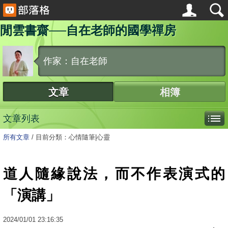
閒雲書齋──自在老師的國學禪房
作家：自在老師
文章
相簿
文章列表
所有文章
/
目前分類：心情隨筆|心靈
道人隨緣說法，而不作表演式的
「演講」
2024
/
01
/
01
23:16:35