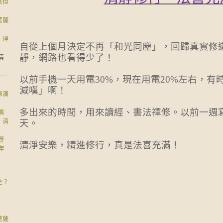
吾但
菩薩
，理
自從上個月決定不再「和光同塵」，回歸真實修
靜，網路也看得少了！
清
──
以前手機一天用電30%
，現在用電
20%
左右，有
減嘆」啊！
表演
多出來的時間，用來讀經、書法禪修。
以前一週
偶
，清
天。
豐
清淨安樂，精進修行，真是法喜充滿！
年
全？
：
菩薩