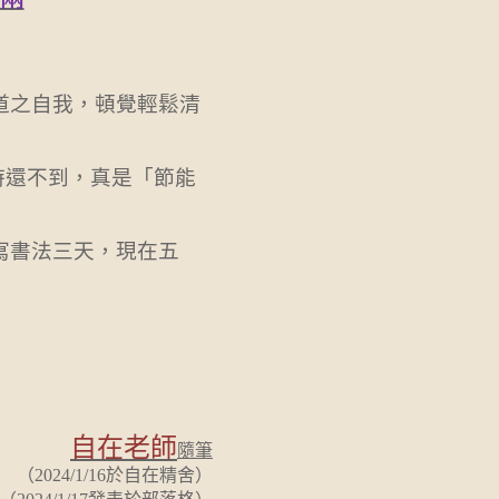
道之自我，頓覺輕鬆清
時還不到，真是「節能
寫書法三天，現在五
自在老師
隨筆
（2024/1/16
於自在精舍）