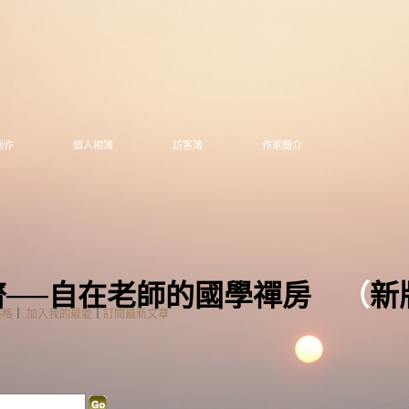
創作
個人相簿
訪客簿
作家簡介
齋──自在老師的國學禪房
（
新
落格
｜
加入我的最愛
｜
訂閱最新文章