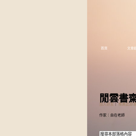
首頁
文章
閒雲書
加入好友
｜
推薦此部
作家：自在老師