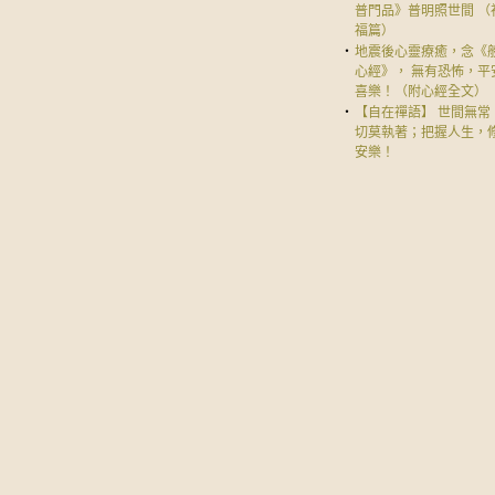
普門品》普明照世間 （
福篇）
‧
地震後心靈療癒，念《
心經》， 無有恐怖，平
喜樂！（附心經全文）
‧
【自在禪語】 世間無常
切莫執著；把握人生，
安樂！