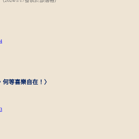
（2024/1/17
發表於部落格）
4
，何等喜樂自在！〉
3