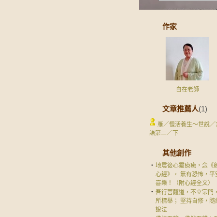
作家
自在老師
文章推薦人
(1)
雁／慢活養生～世說／
語第二／下
其他創作
‧
地震後心靈療癒，念《
心經》， 無有恐怖，平
喜樂！（附心經全文）
‧
吾行菩薩道，不立宗門
所標舉； 堅持自修，隨
說法