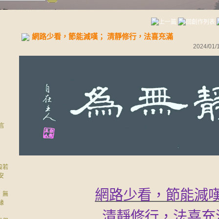
網路少看，節能減嘆； 清靜修行，法喜充滿
2024/01/
言
般若
安
網路少看，節能減
，無
緣
清靜修行，法喜充