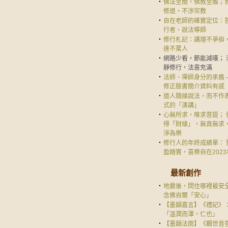
‧
佛法至簡，佛教至雜；
修道，不涉宗教
‧
自在老師的確實定位：
行者、說法導師
‧
修行札記：講理不爭辯
達不罵人
‧
網路少看，節能減嘆； 
靜修行，法喜充滿
‧
法師、禪師身分的承擔 
修正臉書簡介資料有感
‧
道人隨緣說法，而不作
式的「演講」
‧
心無所求，唯求菩提； 
得「財緣」，無貪無求
淨為樂
‧
修行人的年終成績單： 
盈踏實，喜樂自在2023
最新創作
‧
地震後，問住哪裡最安
念佛自爾「安心」
‧
【墨韻嘉言】《禮記》
「溫潤而澤，仁也」
‧
【墨韻法雨】《觀世音