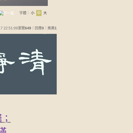
字體：
小
中
大
17 22:51:09
瀏覽
649
｜回應
0
｜推薦
1
嘆；
滿