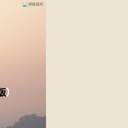
網路城邦
版
）