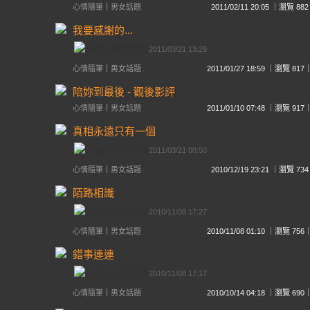
心情隨筆
｜
男女話題
2011/02/11 20:05 ｜瀏覽
我要感謝的...
2011/03/21 13:29
心情隨筆
｜
男女話題
2011/01/27 18:59 ｜瀏覽 
陪妳到最後 - 觀後影評
心情隨筆
｜
男女話題
2011/01/10 07:48 ｜瀏覽 
真相永遠只有一個
2011/03/21 00:50
心情隨筆
｜
男女話題
2010/12/19 23:21 ｜瀏覽
陌路相識
2010/11/08 17:27
心情隨筆
｜
男女話題
2010/11/08 01:10 ｜瀏覽 
錯事連連
2010/11/08 17:17
心情隨筆
｜
男女話題
2010/10/14 04:18 ｜瀏覽 