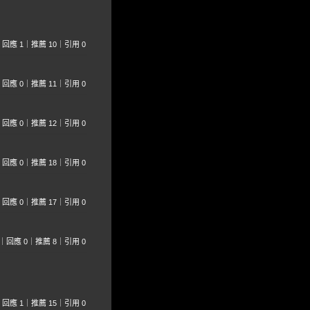
588｜回應 1｜推薦 10｜引用 0
529｜回應 0｜推薦 11｜引用 0
532｜回應 0｜推薦 12｜引用 0
617｜回應 0｜推薦 18｜引用 0
503｜回應 0｜推薦 17｜引用 0
 442｜回應 0｜推薦 8｜引用 0
811｜回應 1｜推薦 15｜引用 0