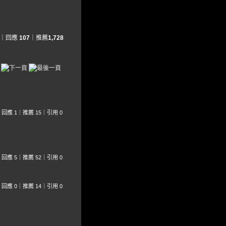
｜回應
107
｜推薦
1,728
705｜回應 1｜推薦 15｜引用 0
921｜回應 5｜推薦 52｜引用 0
838｜回應 0｜推薦 14｜引用 0