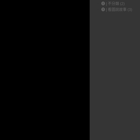
‧
❽ | 不分類 (2)
‧
❾ | 看圖說故事 (3)