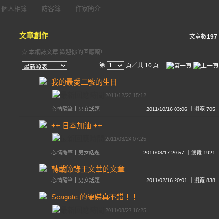
個人相簿
訪客簿
作家簡介
文章創作
文章數
197
☆ 本網誌文章 歡迎你的回應唷!
第
頁／共 10 頁
我的最愛二號的生日
2011/12/23 15:12
心情隨筆
｜
男女話題
2011/10/16 03:06 ｜瀏覽 
++ 日本加油 ++
2011/03/24 07:25
心情隨筆
｜
男女話題
2011/03/17 20:57 ｜瀏覽 1
轉載節錄王文華的文章
心情隨筆
｜
男女話題
2011/02/16 20:01 ｜瀏覽 
Seagate 的硬碟真不錯！！
2011/08/27 16:25