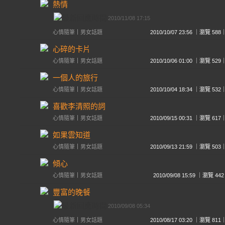
熱情
2010/11/08 17:15
心情隨筆
｜
男女話題
2010/10/07 23:56 ｜瀏覽 
心碎的卡片
心情隨筆
｜
男女話題
2010/10/06 01:00 ｜瀏覽 
一個人的旅行
心情隨筆
｜
男女話題
2010/10/04 18:34 ｜瀏覽 
喜歡李清照的詞
心情隨筆
｜
男女話題
2010/09/15 00:31 ｜瀏覽 
如果雲知道
心情隨筆
｜
男女話題
2010/09/13 21:59 ｜瀏覽 
傾心
心情隨筆
｜
男女話題
2010/09/08 15:59 ｜瀏覽
豐富的晚餐
2010/09/08 05:34
心情隨筆
｜
男女話題
2010/08/17 03:20 ｜瀏覽 