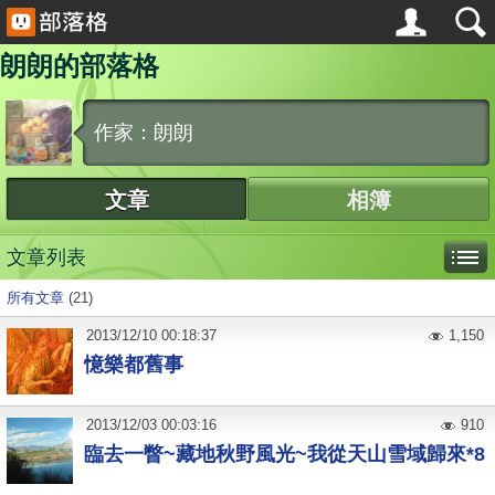
朗朗的部落格
作家：朗朗
文章
相簿
文章列表
所有文章
(21)
2013
/
12
/
10
00:18:37
1,150
憶樂都舊事
2013
/
12
/
03
00:03:16
910
臨去一瞥~藏地秋野風光~我從天山雪域歸來*8