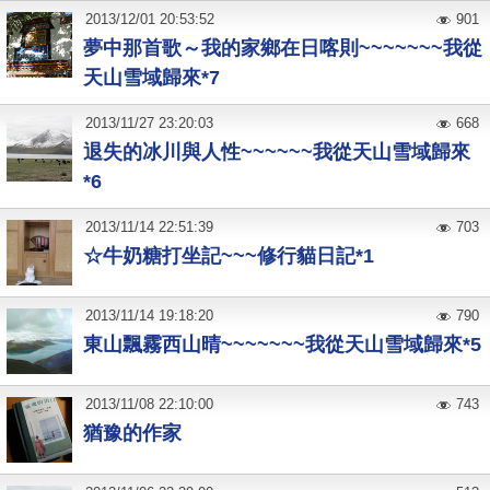
2013
/
12
/
01
20:53:52
901
夢中那首歌～我的家鄉在日喀則~~~~~~~我從
天山雪域歸來*7
2013
/
11
/
27
23:20:03
668
退失的冰川與人性~~~~~~我從天山雪域歸來
*6
2013
/
11
/
14
22:51:39
703
☆牛奶糖打坐記~~~修行貓日記*1
2013
/
11
/
14
19:18:20
790
東山飄霧西山晴~~~~~~~我從天山雪域歸來*5
2013
/
11
/
08
22:10:00
743
猶豫的作家