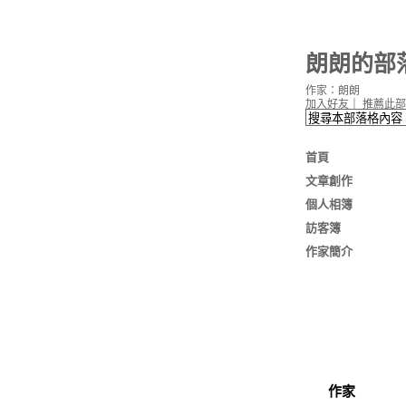
朗朗的部
作家：朗朗
加入好友
｜
推薦此部
首頁
文章創作
個人相簿
訪客簿
作家簡介
作家