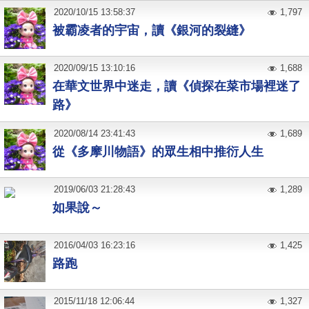
2020
/
10
/
15
13:58:37
1,797
被霸凌者的宇宙，讀《銀河的裂縫》
2020
/
09
/
15
13:10:16
1,688
在華文世界中迷走，讀《偵探在菜市場裡迷了
路》
2020
/
08
/
14
23:41:43
1,689
從《多摩川物語》的眾生相中推衍人生
2019
/
06
/
03
21:28:43
1,289
如果說～
2016
/
04
/
03
16:23:16
1,425
路跑
2015
/
11
/
18
12:06:44
1,327