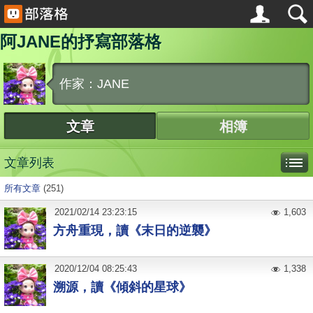
阿JANE的抒寫部落格
作家：JANE
文章
相簿
文章列表
所有文章
(251)
2021
/
02
/
14
23:23:15
1,603
方舟重現，讀《末日的逆襲》
2020
/
12
/
04
08:25:43
1,338
溯源，讀《傾斜的星球》