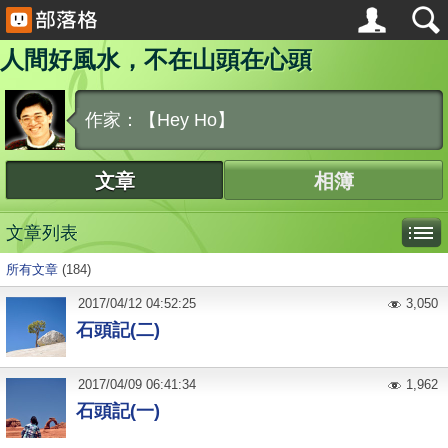
人間好風水，不在山頭在心頭
作家：【Hey Ho】
文章
相簿
文章列表
所有文章
(184)
2017
/
04
/
12
04:52:25
3,050
石頭記(二)
2017
/
04
/
09
06:41:34
1,962
石頭記(一)