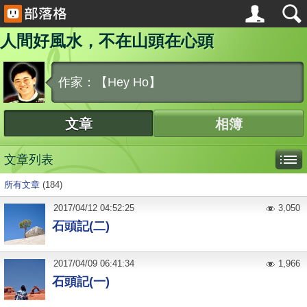
人間好風水，不在山頭在心頭
作家：【Hey Ho】
文章
相簿
文章列表
所有文章
(184)
2017
/
04
/
12
04:52:25
3,050
石頭記(二)
2017
/
04
/
09
06:41:34
1,966
石頭記(一)