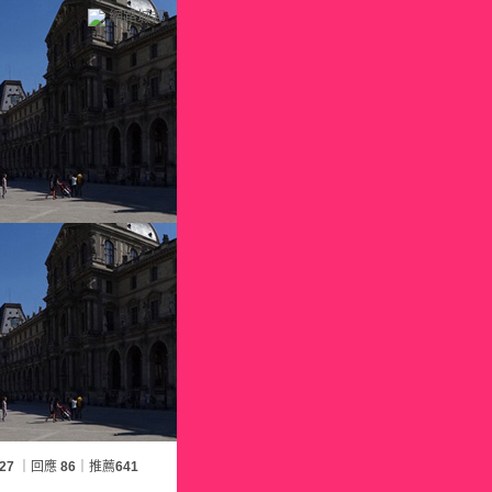
網路城邦
27
｜回應
86
｜推薦
641