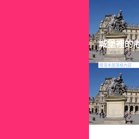
城堡裡的
作家：老魔王
加入好友
｜
推薦此部落