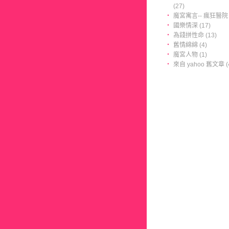
(27)
‧
魔宮寓言-- 瘋狂醫院 (
‧
國樂情深 (17)
‧
為錢拼性命 (13)
‧
舊情綿綿 (4)
‧
魔宮人物 (1)
‧
來自 yahoo 舊文章 (