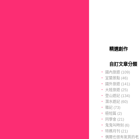
精選創作
自訂文章分類
‧
國內旅遊 (109)
‧
宜蘭景點 (46)
‧
國外旅遊 (141)
‧
大陸旅遊 (25)
‧
登山遊記 (134)
‧
潛水遊記 (60)
‧
雜記 (73)
‧
極短篇 (2)
‧
同學會 (21)
‧
鬼鬼叫時刻 (6)
‧
特務月刊 (21)
‧
偶爾也很有氣質的老