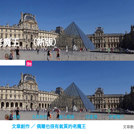
老魔王
（
新版
）
格
｜
加入我的最愛
｜
訂閱最新文章
首頁
文章創作
個人相簿
訪客簿
作家簡介
文章創作
／
偶爾也很有氣質的老魔王
文章數