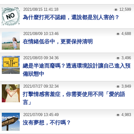
2021
/
08
/
15
11:41:18
12,599
為什麼打死不認錯，還說都是別人害的？
2021
/
08
/
09
10:13:46
4,688
在情緒低谷中，更要保持清明
2021
/
08
/
03
09:34:36
3,496
總是半途而廢嗎？透過環境設計讓自己進入預
備狀態中
2021
/
07
/
27
09:32:34
3,849
打擊情感害羞症，你需要使用不同「愛的語
言」
2021
/
07
/
09
13:45:49
4,983
沒有夢想，不行嗎？