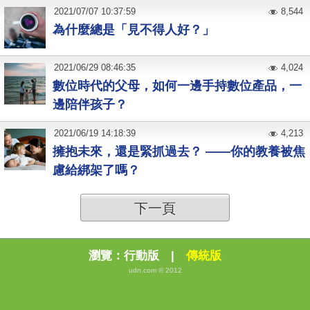
2021
/
07
/
07
10:37:59
8,544
為什麼總是「見不得人好？」
2021
/
06
/
29
08:46:35
4,024
數位時代的父母，如何一邊手持數位產品，一
邊陪伴孩子？
2021
/
06
/
19
14:18:39
4,213
擁抱未來，還是緊抓過去？ ——你的教養被焦
慮給綁架了嗎？
下一頁
瀏覽：
行動版
|
傳統版
udn.com © 2012