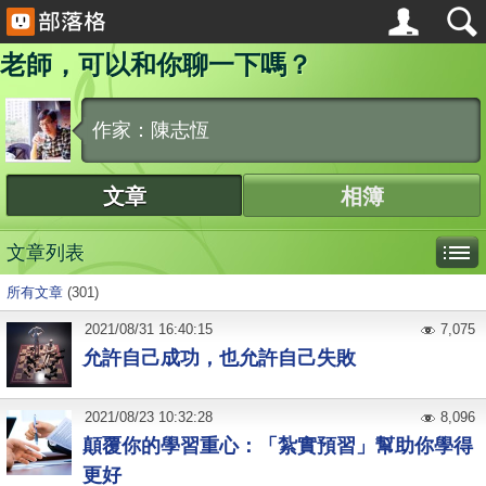
老師，可以和你聊一下嗎？
作家：陳志恆
文章
相簿
文章列表
所有文章
(301)
2021
/
08
/
31
16:40:15
7,075
允許自己成功，也允許自己失敗
2021
/
08
/
23
10:32:28
8,096
顛覆你的學習重心：「紮實預習」幫助你學得
更好