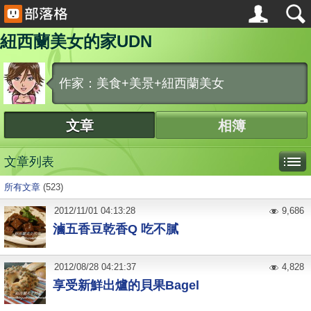
紐西蘭美女的家UDN
作家：美食+美景+紐西蘭美女
文章
相簿
文章列表
所有文章
(523)
2012
/
11
/
01
04:13:28
9,686
滷五香豆乾香Q 吃不膩
2012
/
08
/
28
04:21:37
4,828
享受新鮮出爐的貝果Bagel