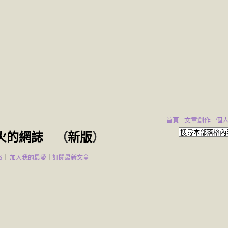
首頁
文章創作
個
火的網誌
（
新版
）
格
｜
加入我的最愛
｜
訂閱最新文章