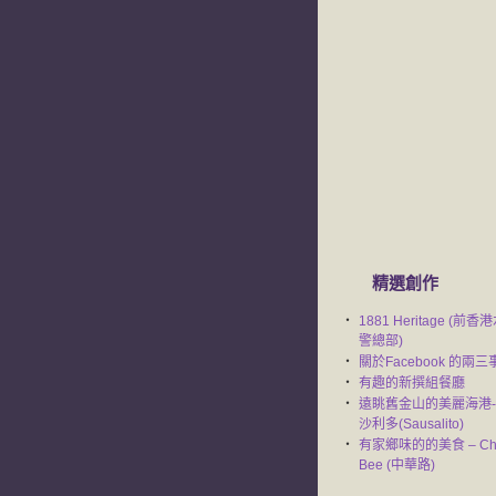
精選創作
‧
1881 Heritage (前香
警總部)
‧
關於Facebook 的兩三
‧
有趣的新撰組餐廳
‧
遠眺舊金山的美麗海港-
沙利多(Sausalito)
‧
有家鄉味的的美食 – Ch
Bee (中華路)