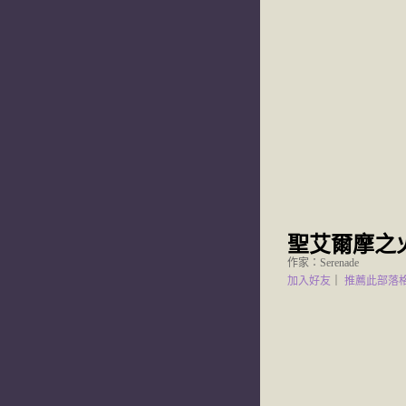
聖艾爾摩之
作家：Serenade
加入好友
｜
推薦此部落