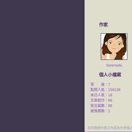
作家
Serenade
個人小檔案
等 級：7
點閱人氣：159138
本日人氣：18
文章創作：66
留言篇數：88
被推薦數：
1
本部落格刊登之內容為作者個人自