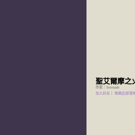
聖艾爾摩之
作家：Serenade
加入好友
｜
推薦此部落