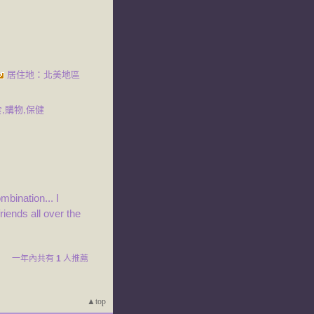
居住地：北美地區
食,購物,保健
mbination... I
riends all over the
一年內共有
1
人推薦
▲top