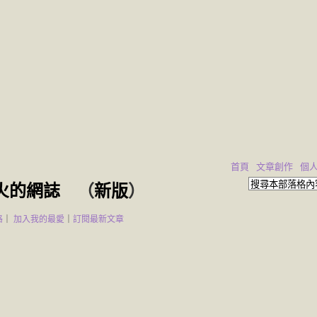
首頁
文章創作
個
火的網誌
（
新版
）
格
｜
加入我的最愛
｜
訂閱最新文章