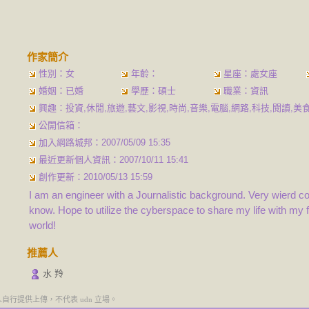
作家簡介
性別：女
年齡：
星座：處女座
婚姻：已婚
學歷：碩士
職業：資訊
興趣：投資,休閒,旅遊,藝文,影視,時尚,音樂,電腦,網路,科技,閱讀,美
公開信箱：
加入網路城邦：2007/05/09 15:35
最近更新個人資訊：2007/10/11 15:41
創作更新：2010/05/13 15:59
I am an engineer with a Journalistic background. Very wierd co
know. Hope to utilize the cyberspace to share my life with my f
world!
推薦人
水 羚
行提供上傳，不代表 udn 立場。