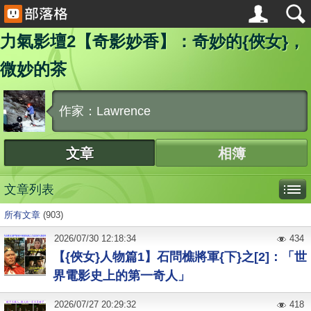
力氣影壇2【奇影妙香】：奇妙的{俠女}，
微妙的茶
作家：Lawrence
文章
相簿
文章列表
所有文章
(903)
2026
/
07
/
30
12:18:34
434
【{俠女}人物篇1】石問樵將軍{下}之[2]：「世
界電影史上的第一奇人」
2026
/
07
/
27
20:29:32
418