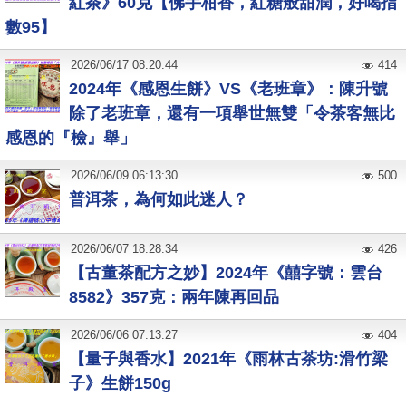
紅茶》60克【佛手柑香，紅糖般甜潤，好喝指
數95】
2026
/
06
/
17
08:20:44
414
2024年《感恩生餅》VS《老班章》：陳升號
除了老班章，還有一項舉世無雙「令茶客無比
感恩的『檢』舉」
2026
/
06
/
09
06:13:30
500
普洱茶，為何如此迷人？
2026
/
06
/
07
18:28:34
426
【古董茶配方之妙】2024年《囍字號：雲台
8582》357克：兩年陳再回品
2026
/
06
/
06
07:13:27
404
【量子與香水】2021年《雨林古茶坊:滑竹梁
子》生餅150g