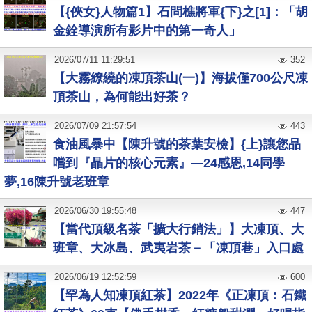
【{俠女}人物篇1】石問樵將軍{下}之[1]：「胡
金銓導演所有影片中的第一奇人」
2026
/
07
/
11
11:29:51
352
【大霧繚繞的凍頂茶山(一)】海拔僅700公尺凍
頂茶山，為何能出好茶？
2026
/
07
/
09
21:57:54
443
食油風暴中【陳升號的茶葉安檢】{上}讓您品
嚐到『晶片的核心元素』—24感恩,14同學
夢,16陳升號老班章
2026
/
06
/
30
19:55:48
447
【當代頂級名茶「擴大行銷法」】大凍頂、大
班章、大冰島、武夷岩茶－「凍頂巷」入口處
2026
/
06
/
19
12:52:59
600
【罕為人知凍頂紅茶】2022年《正凍頂：石鐵