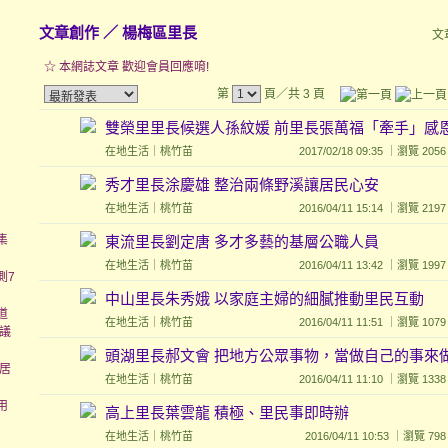
文章創作
／
楊梅區里長
文
☆ 本網誌文章 歡迎會員回應唷!
第
頁／共 3 頁
雙榮里里長候選人孫紋媛 前里長張萬福「牽手」感
在地生活
｜
桃竹苗
2017/02/18 09:35 ｜瀏覽 
秀才里長涂慶雄 整治兩條野溪讓居民心安
在地生活
｜
桃竹苗
2016/04/11 15:14 ｜瀏覽 
集
東流里長劉定唐 多才多藝的基層公職人員
在地生活
｜
桃竹苗
2016/04/11 13:42 ｜瀏覽 
測7
中山里長朱秀娥 以家庭主婦的細膩推動里民互動
道
在地生活
｜
桃竹苗
2016/04/11 11:51 ｜瀏覽 
議
頭湖里長郝文會 把地方公眾事物，當做自己的事來
居
在地生活
｜
桃竹苗
2016/04/11 11:10 ｜瀏覽 
用
高上里長葉雲龍 積極、里民事即時辦
在地生活
｜
桃竹苗
2016/04/11 10:53 ｜瀏覽