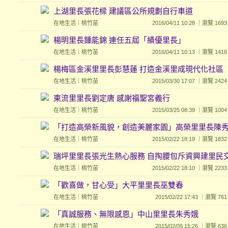
上湖里長張花樑 建議區公所規劃自行車道
在地生活
｜
桃竹苗
2016/04/11 10:28 ｜瀏覽 
楊明里長鍾能錦 連任五屆「績優里長」
在地生活
｜
桃竹苗
2016/04/11 10:13 ｜瀏覽 
楊梅區金溪里里長彭慧蓮 打造金溪里成現代化社區
在地生活
｜
桃竹苗
2015/03/30 17:07 ｜瀏覽 
東流里里長劉定唐 感謝福聖宮義行
在地生活
｜
桃竹苗
2015/03/25 08:39 ｜瀏覽 
「打造高榮新風貌，創造美麗家園」高榮里里長陳
在地生活
｜
桃竹苗
2015/02/22 18:19 ｜瀏覽 
瑞坪里里長張光生熱心服務 自掏腰包斥資興建里民
在地生活
｜
桃竹苗
2015/02/22 18:10 ｜瀏覽 
「歡喜做，甘心受」大平里里長巫雙春
在地生活
｜
桃竹苗
2015/02/22 17:43 ｜瀏覽
「真誠服務、無限感恩」中山里里長朱秀娥
在地生活
｜
桃竹苗
2015/02/09 15:26 ｜瀏覽