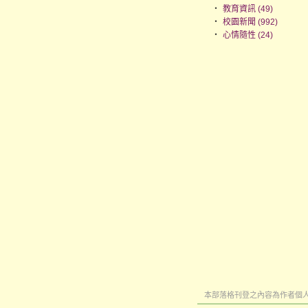
‧
教育資訊 (49)
‧
校園新聞 (992)
‧
心情隨性 (24)
本部落格刊登之內容為作者個人自