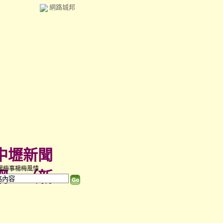
網路城邦
中壢新聞
楊梅事楊梅風情
網
（
新