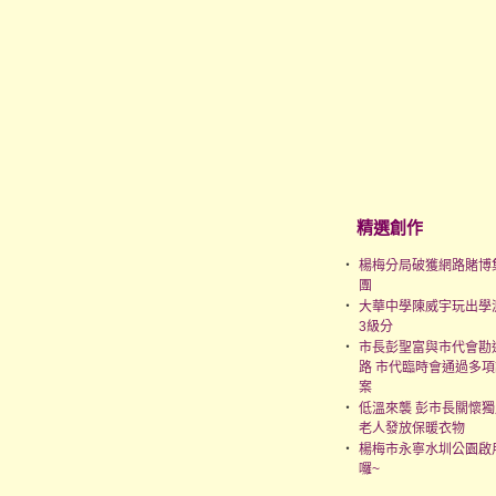
精選創作
‧
楊梅分局破獲網路賭博
團
‧
大華中學陳威宇玩出學
3級分
‧
市長彭聖富與市代會勘
路 市代臨時會通過多項
案
‧
低溫來襲 彭市長關懷獨
老人發放保暖衣物
‧
楊梅市永寧水圳公園啟
囉~