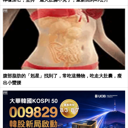
PR
腹部脂肪的「剋星」找到了，常吃這幾物，吃走大肚囊，瘦
出小蠻腰
PR