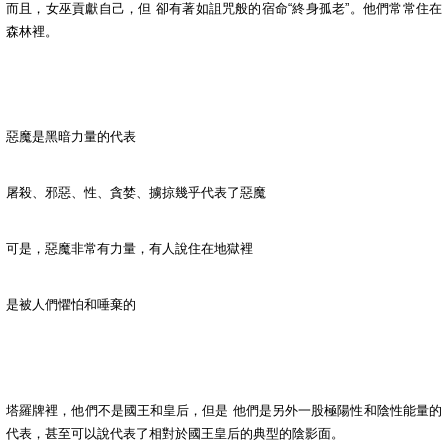
而且，女巫貢獻自己，但 卻有著如詛咒般的宿命“終身孤老”。他們常常住在
森林裡。
惡魔是黑暗力量的代表
屠殺、邪惡、性、貪婪、擄掠幾乎代表了惡魔
可是，惡魔非常有力量，有人說住在地獄裡
是被人們懼怕和唾棄的
塔羅牌裡，他們不是國王和皇后，但是 他們是另外一股極陽性和陰性能量的
代表，甚至可以說代表了相對於國王皇后的典型的陰影面。