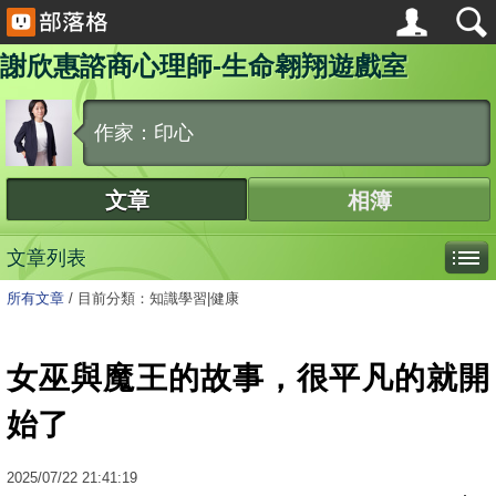
謝欣惠諮商心理師-生命翱翔遊戲室
作家：印心
文章
相簿
文章列表
所有文章
/
目前分類：知識學習|健康
女巫與魔王的故事，很平凡的就開
始了
2025
/
07
/
22
21:41:19