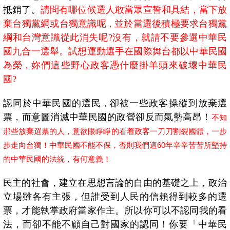
抵銷了。
請問有哪位候選人敢當眾宣誓和具結
，當下放
棄台獨黨綱或台獨意識呢
並於當選後積極要求台獨黨
，
綱和台灣意識從此消失呢
?
沒有，就請不要參選中華民
國九合一選舉。試想運動選手在國際舞台都以中華民國
為榮
妳們這些野心政客憑什麼掛羊頭來破壞中華民
，
國?
認同於中華民國的選民
卻被一些政客操縱到放棄選
，
票，而意圖消滅中華民國的政營卻反而氣勢高昂！
不知
那些放棄選票的人，意欲眼睜睜的看着政客一刀刀割裂國體，一步
步走向台獨！中華民國不能不保，否則我們這
60
年辛辛苦苦所堅持
的中華民國的法統，有何意義！
民主的社會，建立在思想言論的自由的基礎之上，政治
立場雖各有主張，但誰受到人民的信賴得到較多的選
票，才能執掌政府當家作主。所以你可以不認同我的看
法，而卻不能不顧自己對國家的認同！你要「中華民