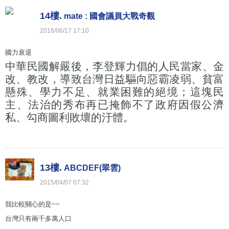
14樓.
mate : 國會議員大戰奇觀
2016
/
06
/
17
17
:
10
國力衰退
中華民國解嚴後，李登輝力倡的人民當家、金
改、教改，導致台灣日益驅向惡霸凌弱、貧富
懸殊、學力不足、就業困難的絕境；這塊民
主、法治的秀布再已掩飾不了政府因假公濟
私、勾商圖利敗壞的汙體。
13樓.
ABCDEF(翠雲)
2015
/
04
/
07
07
:
32
我比較關心的是~~
台灣只有兩千多萬人口