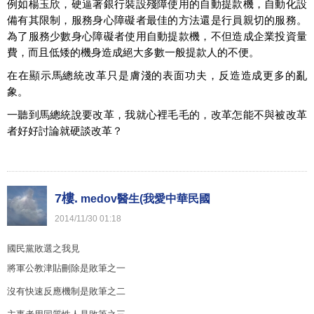
例如楊玉欣，硬逼著銀行裝設殘障使用的自動提款機，自動化設
備有其限制，服務身心障礙者最佳的方法還是行員親切的服務。
為了服務少數身心障礙者使用自動提款機，不但造成企業投資量
費，而且低矮的機身造成絕大多數一般提款人的不便。
在在顯示馬總統改革只是膚淺的表面功夫，反造造成更多的亂
象。
一聽到馬總統說要改革，我就心裡毛毛的，改革怎能不與被改革
者好好討論就硬談改革？
7樓.
medov醫生(我愛中華民國
2014
/
11
/
30
01
:
18
國民黨敗選之我見
將軍公教津貼刪除是敗筆之一
沒有快速反應機制是敗筆之二