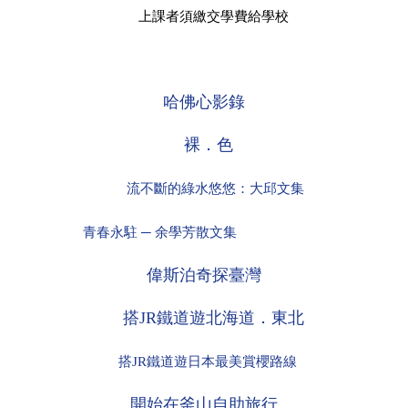
上課者須繳交學費給學校
哈佛心影錄
裸．色
流不斷的綠水悠悠：大邱文集
青春永駐 ─ 余學芳散文集
偉斯泊奇探臺灣
搭
JR
鐵道遊北海道．東北
搭
JR
鐵道遊日本最美賞櫻路線
開始在釜山自助旅行