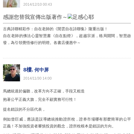
2014
/
12
/
10
00
:
43
感謝您替我宣傳出版著作～
古典詩聯精彩作：自在老師的《閒雲自在詩聯集》隆重出版！
自在老師的佛法心靈智慧書《自在點燈》，超越宗派，格局開闊，智慧啟
發，為引領覺悟修行的明燈。各書店優惠中～
8樓.
何中屏
2014
/
11
/
30
14
:
00
馬總統過於偏聽，改革方向不正確，手段又粗造
抱著公平正義大旗，完全不顧實務可行性！
提名錯誤的不分區代表，
例如曾巨威，應該是誤導總統推動證所稅，證券市場哪有那麼簡單的公平
正義！不加強投資者審慎投資的觀念，證所稅根本是錯誤的方向。