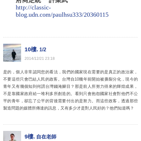
府商定統一 許業武
http://classic-
blog.udn.com/paulhsu333/20360115
10樓.
1/2
2014
/
12
/
21
23
:
18
是的，個人非常認同您的看法，我們的國家現在需要的是真正的政治家，
不要這些只會巴結人民的政客。台灣自10幾年前開始被撕裂分化，現今的
青年又有幾個知到何謂台灣錢淹腳目？那是前人所努力得來的輝煌成果，
不是靠國家政府給一堆利多所創造的。看到只會抱怨國家社會對他們不公
平的青年，卻忘了公平的背後需要付出的是努力。而這些政客，透過那些
製造問題的媒體所傳達的訊息，又有多少才是對人民好的？他們知道嗎？
9樓.
自在老師