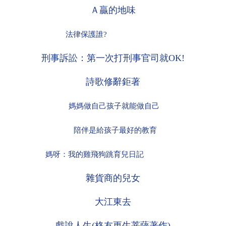
Ａ贏的地味
法律保護誰
?
刑事訴訟：第一次打刑事官司就
OK!
詩歌修辭鉅著
媽媽做自己孩子就能做自己
陪伴是給孩子最好的教育
媽呀：我的雞飛狗跳育兒日記
雜貨商的兒女
大江東去
戲說人生
(
格友更生菩薩著作
)