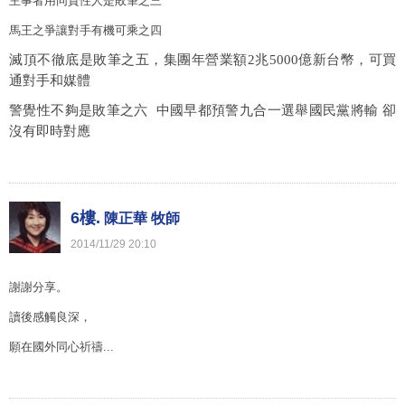
主事者用同質性人是敗筆之三
馬王之爭讓對手有機可乘之四
滅頂不徹底是敗筆之五，集團年營業額
2
兆
5000
億新台幣，可買
通對手和媒體
警覺性不夠是敗筆之六
中國早都預警九合一選舉國民黨將輸 卻
沒有即時對應
6樓.
陳正華 牧師
2014
/
11
/
29
20
:
10
謝謝分享。
讀後感觸良深，
願在國外同心祈禱...