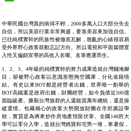
中華民國台灣真的病得不輕，
2000
多萬人口大部分失去
自信，所以美容行業非常興盛，要靠美容來加強自信。
已往純樸實幹的民族性被徹底瓦解，散亂的心緒很容易
受外界野心政客鼓動忘記方向。所以電視和平面媒體置
入性又偏頗宣導的高收入名嘴、名筆應運而生。
1
、
2
、
3
、
4
年級的純樸實幹的努力成果造就台灣錢淹腳
目，卻被野心政客以意識形態掏空國庫，分化省籍情
結。有史以來
BOT
都是經營者出錢，世界唯一創舉的
BOT
高鐵案是政府出錢，財團經營，如今負債近
500
億
面臨破產。
撕裂台灣族群的人還能當萬年總統
，還是操
縱選情
。
包藏禍心的政客大勢開放財團在市郊廣設學
校，實質是為將來炒作房地產預留伏筆。全國
148
所大
學可以零分入學，造就台灣媽寶和宅男一堆，寒暑假，