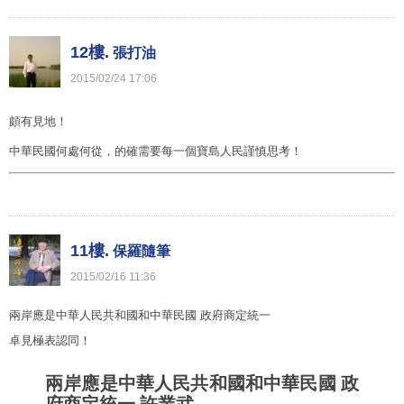
12樓.
張打油
2015
/
02
/
24
17
:
06
頗有見地！
中華民國何處何從，的確需要每一個寶島人民謹慎思考！
11樓.
保羅隨筆
2015
/
02
/
16
11
:
36
兩岸應是中華人民共和國和中華民國 政府商定統一
卓見極表認同！
兩岸應是中華人民共和國和中華民國 政