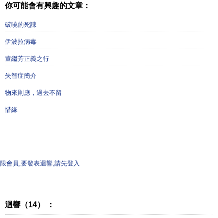
你可能會有興趣的文章：
破曉的死諫
伊波拉病毒
董繼芳正義之行
失智症簡介
物來則應，過去不留
惜緣
限會員,要發表迴響,請先登入
迴響（14） ：