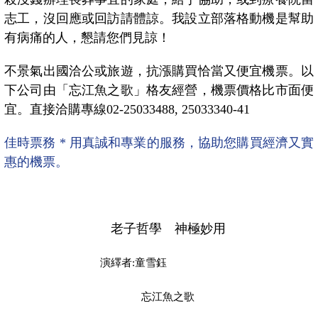
志工，沒回應或回訪請體諒。我設立部落格動機是幫助
有病痛的人，懇請您們見諒！
不景氣出國洽公或旅遊，抗漲購買恰當又便宜機票。以
下公司由「忘江魚之歌」格友經營，機票價格比市面便
宜。直接洽購專線
02-25033488, 25033340-41
佳時票務
*
用真誠和專業的服務，協助您購買經濟又實
惠的機票。
老子哲學 神極妙用
演繹者
:
童雪鈺
忘江魚之歌