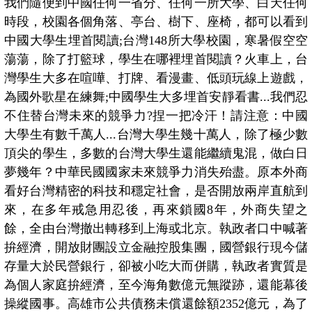
我們隨便到中國任何一省分、任何一所大學、白天任何
時段，校園各個角落、亭台、樹下、座椅，都可以看到
中國大學生埋首閱讀
;
台灣
148
所大學校園，寒暑假空空
蕩蕩，除了打籃球，學生在哪裡埋首閱讀？火車上，台
灣學生大多在喧嘩、打牌、看漫畫、低頭玩線上遊戲，
為國外歌星在練舞
;
中國學生大多埋首安靜看書
...
我們忍
不住替台灣未來的競爭力
?
捏一把冷汗！請注意：中國
大學生有數千萬人
...
台灣大學生幾十萬人，除了極少數
頂尖的學生，多數的台灣大學生還能繼續鬼混，做白日
夢幾年？中華民國國家未來競爭力消失殆盡。原本外商
看好台灣精密的科技和穩定社會，是否開放兩岸直航到
來，在多年戒急用忍後，再來鎖國
8
年，外商失望之
餘，全由台灣撤出轉移到上海或北京。執政者口中喊著
拚經濟，開放財團設立金融控股集團，國營銀行現今儲
存量大於民營銀行，卻被小吃大而併購，執政者實質是
為個人家庭拚經濟，至今海角數億元無蹤跡，還能幕後
操縱國事。高雄市公共債務未償還餘額
2352
億元，為了