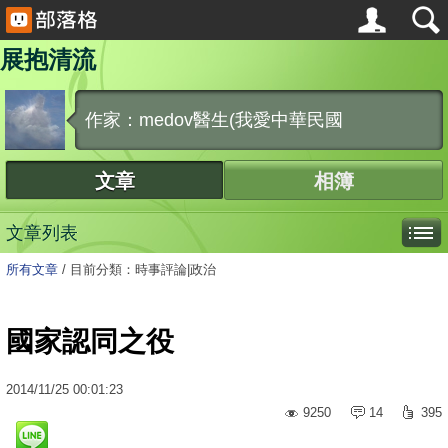
展抱清流
作家：medov醫生(我愛中華民國
文章
相簿
文章列表
所有文章
/
目前分類：時事評論|政治
國家認同之役
2014
/
11
/
25
00:01:23
9250
14
395