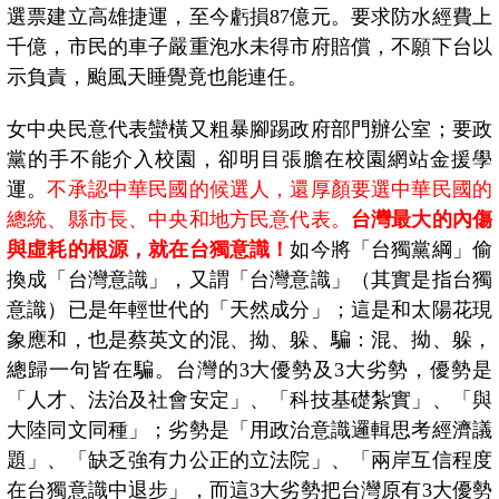
選票建立高雄捷運，至今虧損
87
億元。要求防水經費上
千億，市民的車子嚴重泡水未得市府賠償，不願下台以
示負責，颱風天睡覺竟也能連任。
女中央民意代表蠻橫又粗暴腳踢政府部門辦公室；要政
黨的手不能介入校園，卻明目張膽在校園網站金援學
運。
不承認中華民國的候選人，還厚顏要選中華民國的
總統、縣市長、中央和地方民意代表。
台灣最大的內傷
與虛耗的根源，就在台獨意識！
如今將「台獨黨綱」偷
換成「台灣意識」，又謂「台灣意識」（其實是指台獨
意識）已是年輕世代的「天然成分」；這是和太陽花現
象應和，也是蔡英文的混、拗、躲、騙：混、拗、躲，
總歸一句皆在騙。台灣的
3
大優勢及
3
大劣勢，優勢是
「人才、法治及社會安定」、「科技基礎紮實」、「與
大陸同文同種」；劣勢是「用政治意識邏輯思考經濟議
題」、「缺乏強有力公正的立法院」、「兩岸互信程度
在台獨意識中退步」，而這
3
大劣勢把台灣原有
3
大優勢