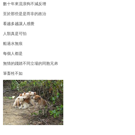
數十年來流浪狗不減反增
至於那些是是而非的政治
看越多越讓人感覺
人類真是可怕
船過水無痕
每個人都是
無情的踐踏不同立場的同胞兄弟
筆畜牲不如