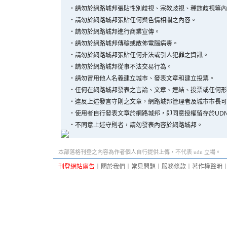
‧
請勿於網路城邦張貼性別歧視、宗教歧視、種族歧視等內
‧
請勿於網路城邦張貼任何與色情相關之內容。
‧
請勿於網路城邦進行商業宣傳。
‧
請勿於網路城邦傳輸或散佈電腦病毒。
‧
請勿於網路城邦張貼任何非法或引人犯罪之資訊。
‧
請勿於網路城邦從事不法交易行為。
‧
請勿冒用他人名義建立城市、發表文章和建立投票。
‧
任何在網路城邦發表之言論、文章、連結、投票或任何形
‧
違反上述發言守則之文章，網路城邦管理者及城市市長可
‧
使用者自行發表文章於網路城邦，即同意授權留存於UD
‧
不同意上述守則者，請勿發表內容於網路城邦。
本部落格刊登之內容為作者個人自行提供上傳，不代表 udn 立場。
刊登網站廣告
︱
關於我們
︱
常見問題
︱
服務條款
︱
著作權聲明