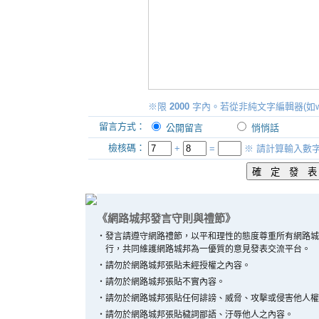
※限
2000
字內。若從非純文字編輯器(如w
留言方式：
公開留言
悄悄話
檢核碼：
+
=
※ 請計算輸入數
《網路城邦發言守則與禮節》
‧
發言請遵守網路禮節，以平和理性的態度尊重所有網路城
行，共同維護網路城邦為一優質的意見發表交流平台。
‧
請勿於網路城邦張貼未經授權之內容。
‧
請勿於網路城邦張貼不實內容。
‧
請勿於網路城邦張貼任何誹謗、威脅、攻擊或侵害他人權
‧
請勿於網路城邦張貼穢詞鄙語、汙辱他人之內容。