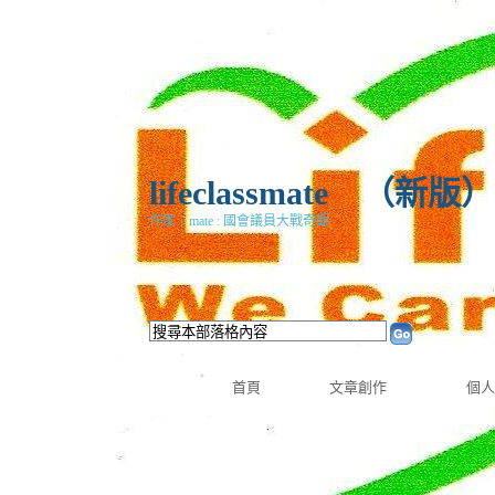
lifeclassmate
（
新版
）
作家：mate : 國會議員大戰奇觀
首頁
文章創作
個人