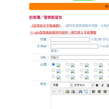
作
訪客簿
／發表新留言
《改用純文字版編輯》
←請勿在發表過程中切換，以免
※ udn部落格新版特色說明，邀您進入全新體驗
作者：
※限
20
字以
E-Mail：
※以未
會員。
URL：
心情：
內文：
字體
文字大小