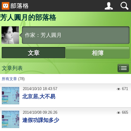
芳人圓月的部落格
作家：芳人圓月
文章
相簿
文章列表
所有文章
(78)
2014
/
10
/
10
18:43:57
671
北京居,大不易
2014
/
10
/
08
09:26:26
665
連假功課知多少