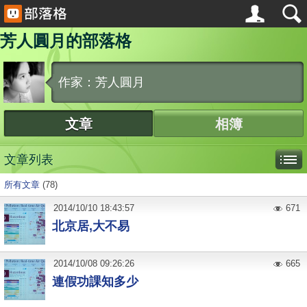
芳人圓月的部落格
作家：芳人圓月
文章
相簿
文章列表
所有文章
(78)
2014
/
10
/
10
18:43:57
671
北京居,大不易
2014
/
10
/
08
09:26:26
665
連假功課知多少